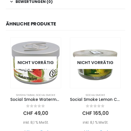
BEWERTUNGEN (0)
ÄHNLICHE PRODUKTE
NICHT VORRÄTIG
NICHT VORRÄTIG
SHISHA TABAK
,
SOCIAL SMOKE
SOCIAL SMOKE
Social Smoke Watermelon 250g
Social Smoke Lemon Chill 1Kg
0
out of 5
0
out of 5
CHF
49,00
CHF
165,00
inkl. 8,1 % MwSt.
inkl. 8,1 % MwSt.