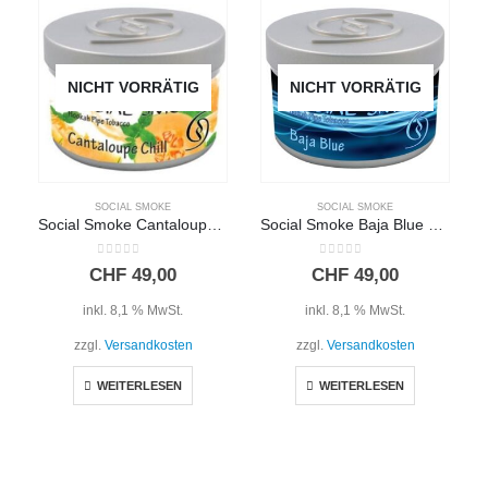
NICHT VORRÄTIG
NICHT VORRÄTIG
SOCIAL SMOKE
SOCIAL SMOKE
Social Smoke Cantaloupe Chill 250g
Social Smoke Baja Blue 250g
0
out of 5
0
out of 5
CHF
49,00
CHF
49,00
inkl. 8,1 % MwSt.
inkl. 8,1 % MwSt.
zzgl.
Versandkosten
zzgl.
Versandkosten
WEITERLESEN
WEITERLESEN