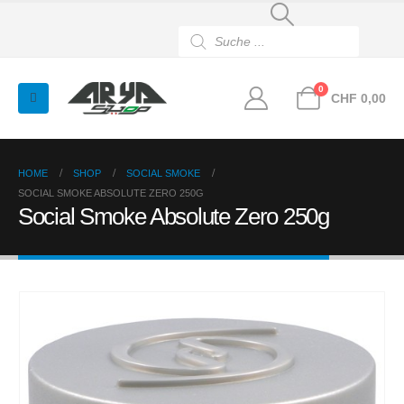
Products
search
0
CHF
0,00
HOME
SHOP
SOCIAL SMOKE
SOCIAL SMOKE ABSOLUTE ZERO 250G
Social Smoke Absolute Zero 250g