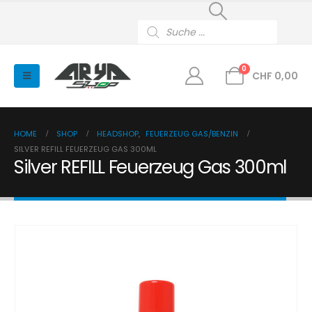
Products
search
0
CHF
0,00
HOME
SHOP
HEADSHOP
,
FEUERZEUG GAS/BENZIN
SILVER REFILL FEUERZEUG GAS 300ML
Silver REFILL Feuerzeug Gas 300ml