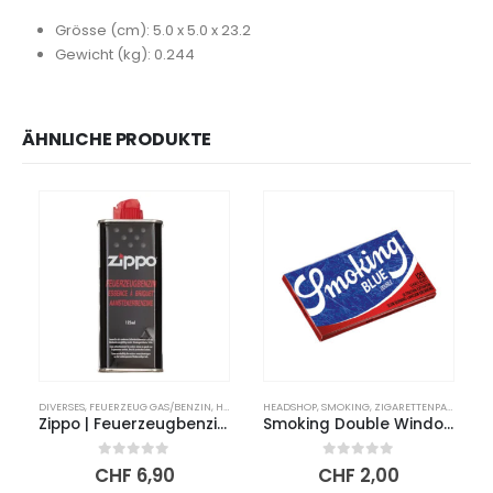
Grösse (cm): 5.0 x 5.0 x 23.2
Gewicht (kg): 0.244
ÄHNLICHE PRODUKTE
DIVERSES
,
FEUERZEUG GAS/BENZIN
,
HEADSHOP
HEADSHOP
,
ZIPPO ZUBEHÖR
,
SMOKING
,
ZIGARETTENPAPIER
Zippo | Feuerzeugbenzin | 125ml
Smoking Double Window | Blue
0
out of 5
0
out of 5
CHF
6,90
CHF
2,00