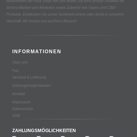
Willkommen bei Arya Shop! Bei uns finden Sie eine grosse Auswahl an
Shisha Marken und Modellen sowie Zubehör wie Vapes und CBD-
Produkte.
Entdecken Sie unser Sortiment online oder direkt in unserem
Geschäft. Wir freuen uns auf Ihren Besuch!
INFORMATIONEN
Über uns
Faq
Versand & Lieferung
Zahlungsmöglichkeiten
Kontakt
Impressum
Datenschutz
AGB
ZAHLUNGSMÖGLICHKEITEN