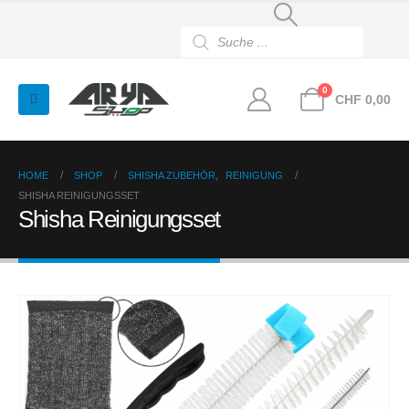
Products
search
0
CHF
0,00
HOME
SHOP
SHISHA ZUBEHÖR
,
REINIGUNG
SHISHA REINIGUNGSSET
Shisha Reinigungsset