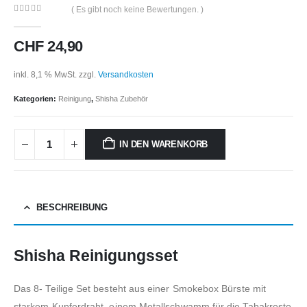
( Es gibt noch keine Bewertungen. )
0
out of 5
CHF
24,90
inkl. 8,1 % MwSt.
zzgl.
Versandkosten
Kategorien:
Reinigung
,
Shisha Zubehör
IN DEN WARENKORB
BESCHREIBUNG
Shisha Reinigungsset
Das 8- Teilige Set besteht aus einer Smokebox Bürste mit
starkem Kupferdraht, einem Metallschwamm für die Tabakreste