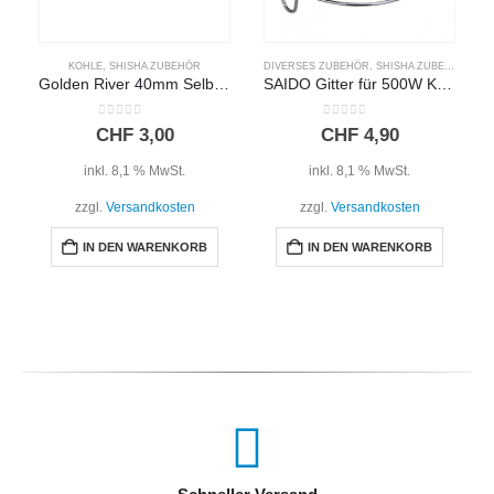
KOHLE
,
SHISHA ZUBEHÖR
DIVERSES ZUBEHÖR
,
SHISHA ZUBEHÖR
Golden River 40mm Selbstzünder Kohle
SAIDO Gitter für 500W Kohleanzünder
0
out of 5
0
out of 5
CHF
3,00
CHF
4,90
inkl. 8,1 % MwSt.
inkl. 8,1 % MwSt.
zzgl.
Versandkosten
zzgl.
Versandkosten
IN DEN WARENKORB
IN DEN WARENKORB