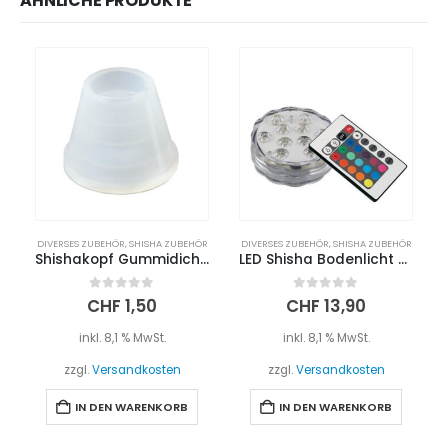
ÄHNLICHE PRODUKTE
DIVERSES ZUBEHÖR
,
SHISHA ZUBEHÖR
DIVERSES ZUBEHÖR
,
SHISHA ZUBEHÖR
Shishakopf Gummidichtung
LED Shisha Bodenlicht mit Fernbedienung
0
out of 5
0
out of 5
CHF
1,50
CHF
13,90
inkl. 8,1 % MwSt.
inkl. 8,1 % MwSt.
zzgl.
Versandkosten
zzgl.
Versandkosten
IN DEN WARENKORB
IN DEN WARENKORB