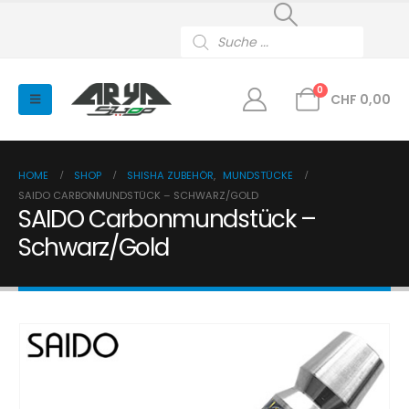
Products
search
0
CHF
0,00
HOME
SHOP
SHISHA ZUBEHÖR
,
MUNDSTÜCKE
SAIDO CARBONMUNDSTÜCK – SCHWARZ/GOLD
SAIDO Carbonmundstück –
Schwarz/Gold