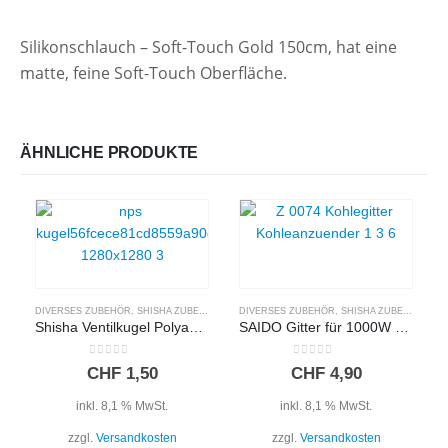
Silikonschlauch – Soft-Touch Gold 150cm,
hat eine
matte, feine Soft-Touch Oberfläche.
ÄHNLICHE PRODUKTE
DIVERSES ZUBEHÖR
,
SHISHA ZUBEHÖR
DIVERSES ZUBEHÖR
,
SHISHA ZUBEHÖR
Shisha Ventilkugel Polyamid (8mm)
SAIDO Gitter für 1000W Kohleanzünder
0
out of 5
0
out of 5
CHF
1,50
CHF
4,90
inkl. 8,1 % MwSt.
inkl. 8,1 % MwSt.
zzgl.
Versandkosten
zzgl.
Versandkosten