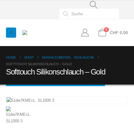
Products
search
0
CHF
0,00
HOME
SHOP
SHISHA ZUBEHÖR
,
SCHLÄUCHE
SOFTTOUCH SILIKONSCHLAUCH – GOLD
Softtouch Silikonschlauch – Gold