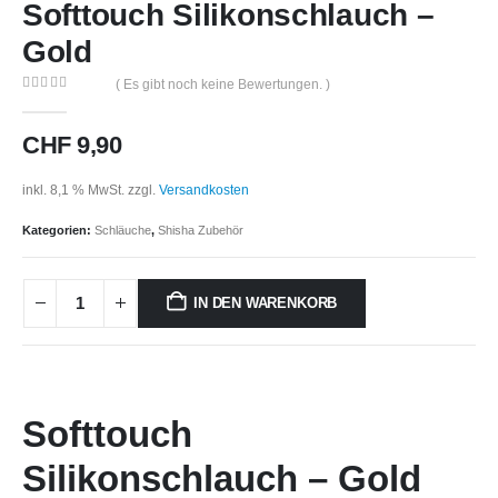
Softtouch Silikonschlauch –
Gold
( Es gibt noch keine Bewertungen. )
0
out of 5
CHF
9,90
inkl. 8,1 % MwSt.
zzgl.
Versandkosten
Kategorien:
Schläuche
,
Shisha Zubehör
IN DEN WARENKORB
Softtouch
Silikonschlauch – Gold