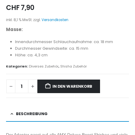
CHF
7,90
inkl. 8,1 % MwSt.
zzgl.
Versandkosten
Masse:
Innendurchmesser Schlauchaufnahme: ca. 18 mm
Durchmesser Gewindseite: ca. 15 mm
Höhe: ca. 4,3 cm
Kategorien:
Diverses Zubehör
,
Shisha Zubehör
IN DEN WARENKORB
BESCHREIBUNG
Der Adapter passt auf alle AMY Deluxe Boost Shishas und viele