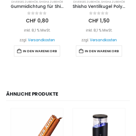
DIVERSES ZUBEHÖR
,
SHISHA ZUBEHÖR
DIVERSES ZUBEHÖR
,
SHISHA ZUBEHÖR
Gummidichtung für Shishaschlauch – Silikon
Shisha Ventilkugel Polyamid (8mm)
0
out of 5
0
out of 5
CHF
0,80
CHF
1,50
inkl. 8,1 % MwSt.
inkl. 8,1 % MwSt.
zzgl.
Versandkosten
zzgl.
Versandkosten
IN DEN WARENKORB
IN DEN WARENKORB
ÄHNLICHE PRODUKTE