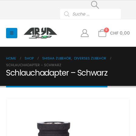
Products
search
0
CHF
0,00
HOME
SHOP
SHISHA ZUBEHÖR
,
DIVERSES ZUBEHÖR
SCHLAUCHADAPTER – SCHWARZ
Schlauchadapter – Schwarz