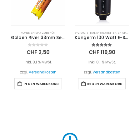
KOHLE
,
SHISHA ZUBEHÖR
E-ZIGARETTEN
,
E-ZIGARETTEN
,
SHISHA ZUBEHÖR
Golden River 33mm Selbstzünder Kohle
Kangerm 100 Watt E-Shisha Kopf
0
out of 5
5.00
out of 5
CHF
2,50
CHF
119,90
inkl. 8,1 % MwSt.
inkl. 8,1 % MwSt.
zzgl.
Versandkosten
zzgl.
Versandkosten
IN DEN WARENKORB
IN DEN WARENKORB