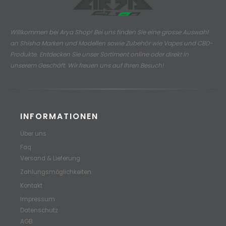
Willkommen bei Arya Shop! Bei uns finden Sie eine grosse Auswahl
an
Shisha Marken und Modellen sowie Zubehör wie Vapes und CBD-
Produkte.
Entdecken Sie unser Sortiment online oder direkt in
unserem Geschäft. Wir freuen uns auf Ihren Besuch!
INFORMATIONEN
Über uns
Faq
Versand & Lieferung
Zahlungsmöglichkeiten
Kontakt
Impressum
Datenschutz
AGB