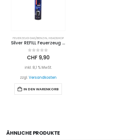
FEUERZEUG GAS/BENZIN
,
HEADSHOP
Silver REFILL Feuerzeug Gas 300ml
0
out of 5
CHF
9,90
inkl. 8,1 % MwSt.
zzgl.
Versandkosten
IN DEN WARENKORB
ÄHNLICHE PRODUKTE