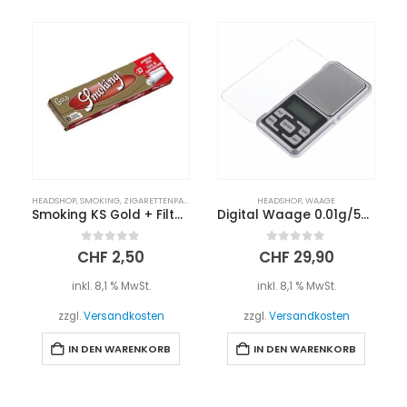
HEADSHOP
,
SMOKING
,
ZIGARETTENPAPIER
HEADSHOP
,
WAAGE
Smoking KS Gold + Filter Tips
Digital Waage 0.01g/500g
0
out of 5
0
out of 5
CHF
2,50
CHF
29,90
inkl. 8,1 % MwSt.
inkl. 8,1 % MwSt.
zzgl.
Versandkosten
zzgl.
Versandkosten
IN DEN WARENKORB
IN DEN WARENKORB