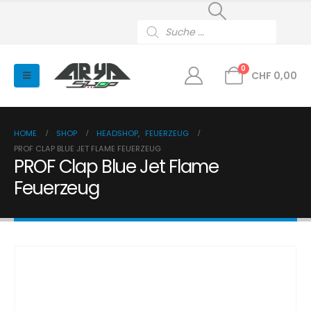
Products
search
0
CHF
0,00
HOME
SHOP
HEADSHOP
,
FEUERZEUG
PROF CLAP BLUE JET FLAME FEUERZEUG
PROF Clap Blue Jet Flame
Feuerzeug