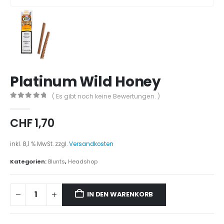
Platinum Wild Honey
( Es gibt noch keine Bewertungen. )
0
out of 5
CHF
1,70
inkl. 8,1 % MwSt.
zzgl.
Versandkosten
Kategorien:
Blunts
,
Headshop
IN DEN WARENKORB