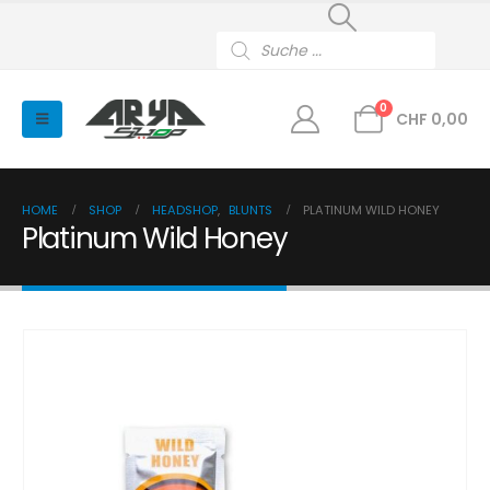
Products
search
0
CHF
0,00
HOME
SHOP
HEADSHOP
,
BLUNTS
PLATINUM WILD HONEY
Platinum Wild Honey