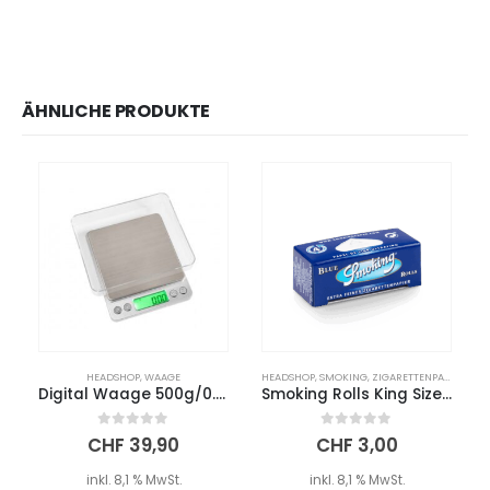
ÄHNLICHE PRODUKTE
HEADSHOP
,
WAAGE
HEADSHOP
,
SMOKING
,
ZIGARETTENPAPIER
Digital Waage 500g/0.01g
Smoking Rolls King Size Blau
0
out of 5
0
out of 5
CHF
39,90
CHF
3,00
inkl. 8,1 % MwSt.
inkl. 8,1 % MwSt.