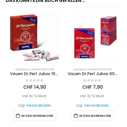
DAS KÖNNTE DIR AUCH GEFALLEN …
HEADSHOP
,
ZIGARETTENFILTER
HEADSHOP
,
ZIGARETTENFILTER
Vauen Dr.Perl Jubox 100Filter
Vauen Dr.Perl Jubox 40Filter
0
out of 5
0
out of 5
CHF
14,90
CHF
7,90
inkl. 8,1 % MwSt.
inkl. 8,1 % MwSt.
zzgl.
Versandkosten
zzgl.
Versandkosten
IN DEN WARENKORB
IN DEN WARENKORB