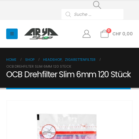
Products
search
0
CHF
0,00
HOME
SHOP
HEADSHOP
,
ZIGARETTENFILTER
OCB DREHFILTER SLIM 6MM 120 STÜCK
OCB Drehfilter Slim 6mm 120 Stück