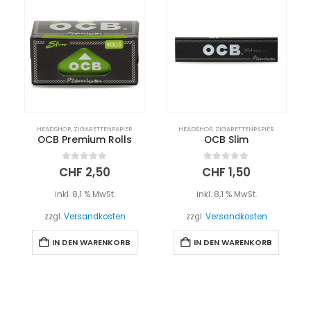
HEADSHOP
,
ZIGARETTENPAPIER
HEADSHOP
,
ZIGARETTENPAPIER
OCB Premium Rolls
OCB Slim
0
out of 5
0
out of 5
CHF
2,50
CHF
1,50
inkl. 8,1 % MwSt.
inkl. 8,1 % MwSt.
zzgl.
Versandkosten
zzgl.
Versandkosten
IN DEN WARENKORB
IN DEN WARENKORB