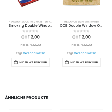
HEADSHOP
,
SMOKING
,
ZIGARETTENPAPIER
HEADSHOP
,
ZIGARETTENPAPIER
Smoking Double Window | Blue
OCB Double Window Organic
0
out of 5
0
out of 5
CHF
2,00
CHF
2,00
inkl. 8,1 % MwSt.
inkl. 8,1 % MwSt.
zzgl.
Versandkosten
zzgl.
Versandkosten
IN DEN WARENKORB
IN DEN WARENKORB
ÄHNLICHE PRODUKTE