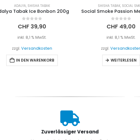
ADALYA
,
SHISHA TABAK
SHISHA TABAK
,
SOCIAL SMOKE
ya Tabak Ice Bonbon 200g
0
out of 5
0
out of 5
CHF
39,90
CHF
49,00
inkl. 8,1 % MwSt.
inkl. 8,1 % MwSt.
zzgl.
Versandkosten
zzgl.
Versandkosten
IN DEN WARENKORB
WEITERLESEN
Zuverlässiger Versand