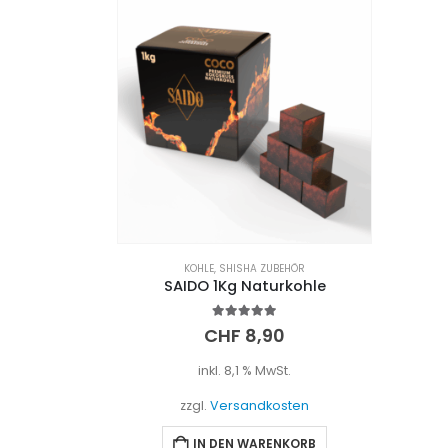
KOHLE
,
SHISHA ZUBEHÖR
SAIDO 1Kg Naturkohle
5.00
out of 5
CHF
8,90
inkl. 8,1 % MwSt.
zzgl.
Versandkosten
IN DEN WARENKORB