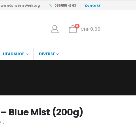
s am nächsten Werktag.
056 555 43 63
Kontakt
0
CHF
0,00
HEADSHOP
DIVERSE
– Blue Mist (200g)
. )