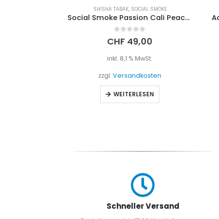
BAK
SHISHA TABAK
,
SOCIAL SMOKE
berry 200g
Social Smoke Passion Cali Peach 250g
Adal
0
out of 5
0
CHF
49,00
t.
inkl. 8,1 % MwSt.
sten
zzgl.
Versandkosten
NKORB
WEITERLESEN
Schneller Versand