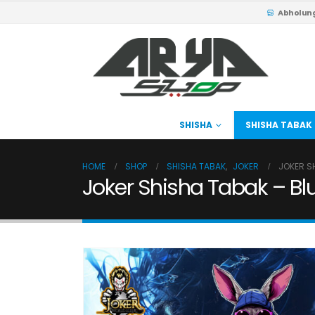
Abholun
SHISHA
SHISHA TABAK
HOME
SHOP
SHISHA TABAK
,
JOKER
JOKER S
Joker Shisha Tabak – Bl