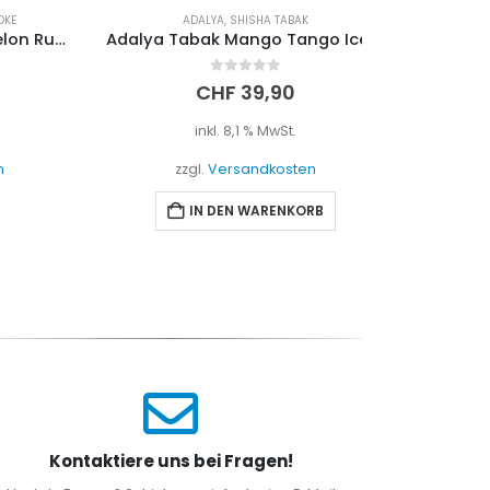
ADALYA
,
SHISHA TABAK
AD
Social Smoke Passion Melon Rush 250g
Adalya Tabak Mango Tango Ice 200g
0
out of 5
CHF
39,90
inkl. 8,1 % MwSt.
i
zzgl.
Versandkosten
zzgl
IN DEN WARENKORB
I
Kontaktiere uns bei Fragen!