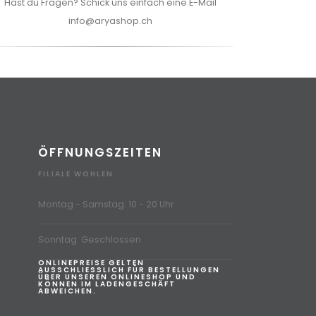
Hast du Fragen? Schick uns einfach eine E-Mail
info@aryashop.ch
ÖFFNUNGSZEITEN
FILIALE WOHLEN
Montag - Samstag: 10 - 20 Uhr
Sonntag: Geschlossen
ONLINEPREISE GELTEN
AUSSCHLIESSLICH FÜR BESTELLUNGEN
ÜBER UNSEREN ONLINESHOP UND
KÖNNEN IM LADENGESCHÄFT
ABWEICHEN.