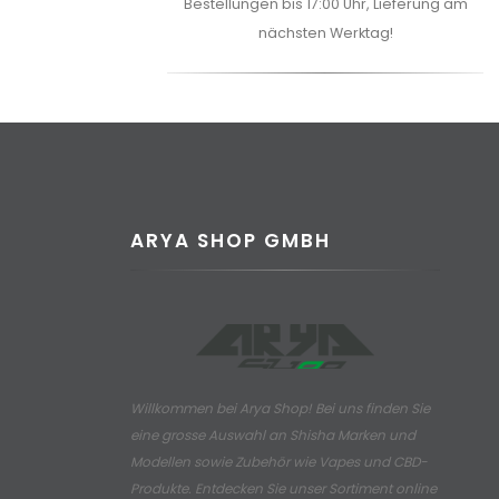
Bestellungen bis 17:00 Uhr, Lieferung am
nächsten Werktag!
ARYA SHOP GMBH
Willkommen bei Arya Shop! Bei uns finden Sie
eine grosse Auswahl an
Shisha Marken und
Modellen sowie Zubehör wie Vapes und CBD-
Produkte.
Entdecken Sie unser Sortiment online