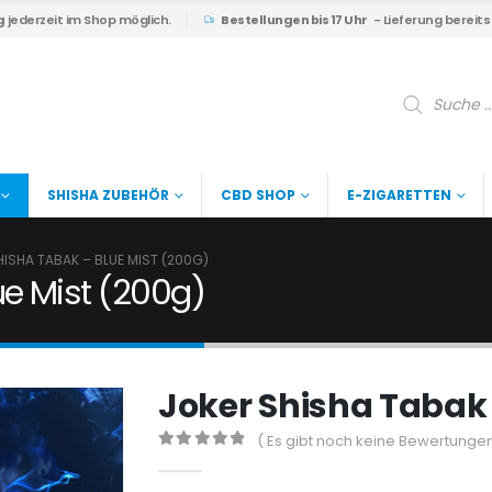
g
jederzeit im Shop möglich.
Bestellungen bis 17 Uhr
- Lieferung bereit
Products
search
SHISHA ZUBEHÖR
CBD SHOP
E-ZIGARETTEN
HISHA TABAK – BLUE MIST (200G)
ue Mist (200g)
Joker Shisha Tabak 
( Es gibt noch keine Bewertungen
0
out of 5