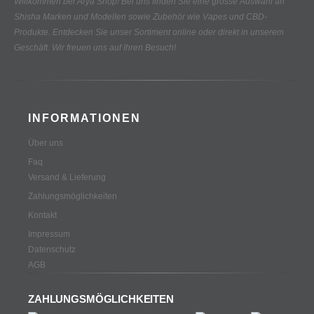
Willkommen bei Arya Shop! Bei uns finden Sie eine grosse Auswahl an
Shisha Marken und Modellen sowie Zubehör wie Vapes und CBD-
Produkte.
Entdecken Sie unser Sortiment online oder direkt in unserem
Geschäft. Wir freuen uns auf Ihren Besuch!
INFORMATIONEN
Über uns
Faq
Versand & Lieferung
Zahlungsmöglichkeiten
Kontakt
Impressum
Datenschutz
AGB
ZAHLUNGSMÖGLICHKEITEN