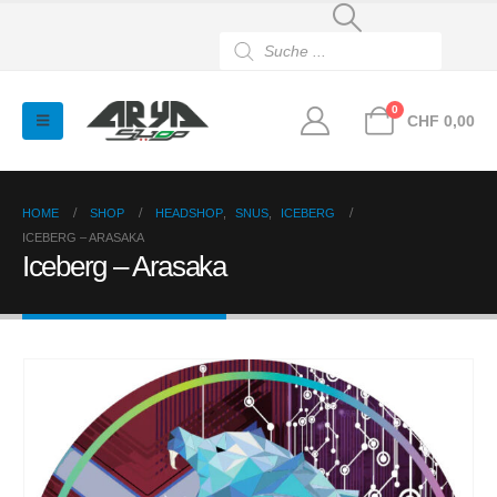
Products
search
0
CHF
0,00
HOME
SHOP
HEADSHOP
,
SNUS
,
ICEBERG
ICEBERG – ARASAKA
Iceberg – Arasaka