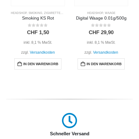
HEADSHOP
,
SMOKING
,
ZIGARETTENPAPIER
HEADSHOP
,
WAAGE
Smoking KS Rot
Digital Waage 0.01g/500g
0
out of 5
0
out of 5
CHF
1,50
CHF
29,90
inkl. 8,1 % MwSt.
inkl. 8,1 % MwSt.
zzgl.
Versandkosten
zzgl.
Versandkosten
IN DEN WARENKORB
IN DEN WARENKORB
Schneller Versand