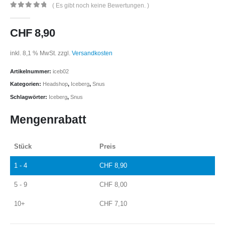
( Es gibt noch keine Bewertungen. )
0
out of 5
CHF
8,90
inkl. 8,1 % MwSt.
zzgl.
Versandkosten
Artikelnummer:
iceb02
Kategorien:
Headshop
,
Iceberg
,
Snus
Schlagwörter:
Iceberg
,
Snus
Mengenrabatt
Stück
Preis
1 - 4
CHF
8,90
5 - 9
CHF
8,00
10+
CHF
7,10