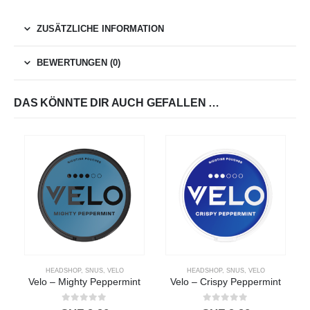
ZUSÄTZLICHE INFORMATION
BEWERTUNGEN (0)
DAS KÖNNTE DIR AUCH GEFALLEN …
HEADSHOP
,
SNUS
,
VELO
HEADSHOP
,
SNUS
,
VELO
Velo – Mighty Peppermint
Velo – Crispy Peppermint
0
out of 5
0
out of 5