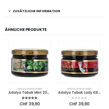
ZUSÄTZLICHE INFORMATION
ÄHNLICHE PRODUKTE
ADALYA
,
SHISHA TABAK
ADALYA
,
SHISHA TABAK
Adalya Tabak Mint 200g
Adalya Tabak Lady Killer 200g
5.00
out of 5
0
out of 5
CHF
39,90
CHF
39,90