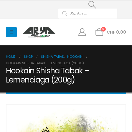
Products
search
0
CHF
0,00
HOME
SHOP
SHISHA TABAK
,
HOOKAIN
HOOKAIN SHISHA TABAK – LEMENCIAGA (200G)
Hookain Shisha Tabak –
Lemenciaga (200g)