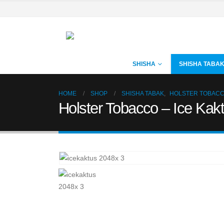
SHISHA
SHISHA TABA
HOME
SHOP
SHISHA TABAK
,
HOLSTER TOBAC
Holster Tobacco – Ice Kak