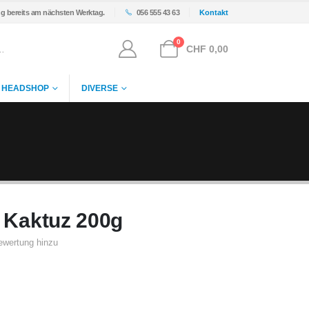
ng bereits am nächsten Werktag.
056 555 43 63
Kontakt
0
CHF
0,00
HEADSHOP
DIVERSE
e Kaktuz 200g
ewertung hinzu