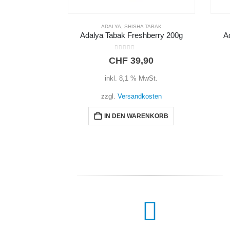
ADALYA
,
SHISHA TABAK
Adalya Tabak Freshberry 200g
A
0
out of 5
CHF
39,90
inkl. 8,1 % MwSt.
zzgl.
Versandkosten
IN DEN WARENKORB