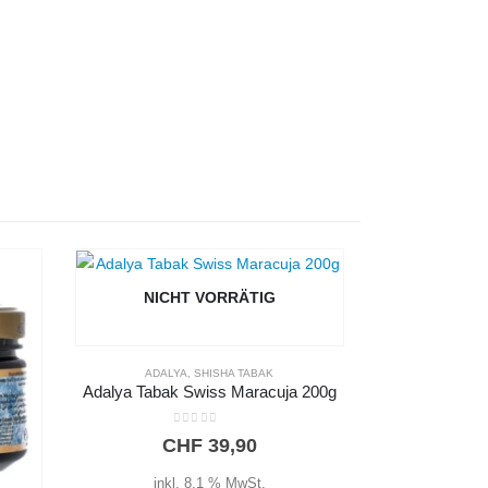
NICHT VORRÄTIG
ADALYA
,
SHISHA TABAK
Adalya Tabak Swiss Maracuja 200g
0
out of 5
CHF
39,90
inkl. 8,1 % MwSt.