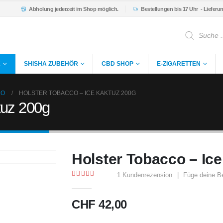
Abholung
jederzeit im Shop möglich.
Bestellungen bis 17 Uhr
- Lieferu
Products
search
K
SHISHA ZUBEHÖR
CBD SHOP
E-ZIGARETTEN
CO
HOLSTER TOBACCO – ICE KAKTUZ 200G
tuz 200g
Holster Tobacco – Ic
1
Kundenrezension
|
Füge deine B
5.00
out of 5
CHF
42,00