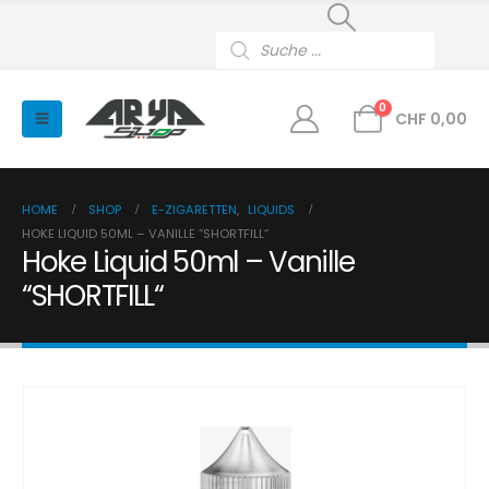
Products
search
0
CHF
0,00
HOME
SHOP
E-ZIGARETTEN
,
LIQUIDS
HOKE LIQUID 50ML – VANILLE “SHORTFILL“
Hoke Liquid 50ml – Vanille
“SHORTFILL“