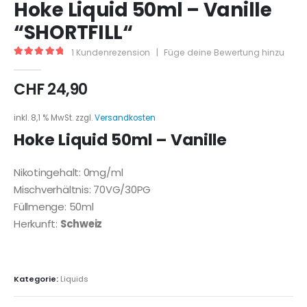
Hoke Liquid 50ml – Vanille
“SHORTFILL“
1
Kundenrezension
|
Füge deine Bewertung hinzu
5.00
out of 5
CHF
24,90
inkl. 8,1 % MwSt.
zzgl.
Versandkosten
Hoke Liquid 50ml – Vanille
Nikotingehalt: 0mg/ml
Mischverhältnis: 70VG/30PG
Füllmenge: 50ml
Herkunft:
Schweiz
Kategorie:
Liquids