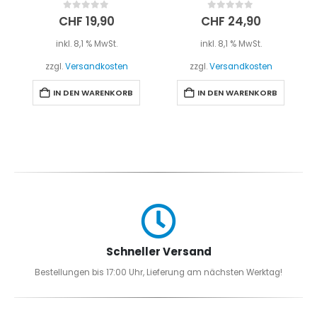
0
out of 5
0
out of 5
CHF
19,90
CHF
24,90
inkl. 8,1 % MwSt.
inkl. 8,1 % MwSt.
zzgl.
Versandkosten
zzgl.
Versandkosten
IN DEN WARENKORB
IN DEN WARENKORB
Schneller Versand
Bestellungen bis 17:00 Uhr, Lieferung am nächsten Werktag!