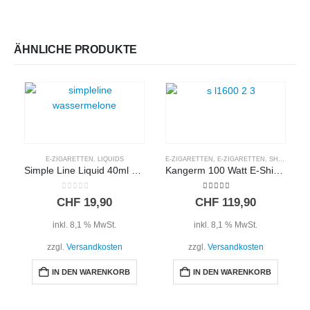
ÄHNLICHE PRODUKTE
E-ZIGARETTEN
,
LIQUIDS
E-ZIGARETTEN
,
E-ZIGARETTEN
,
SHISHA ZUBEHÖR
Simple Line Liquid 40ml – WASSERMELONE
Kangerm 100 Watt E-Shisha Kopf
0
out of 5
5.00
out of 5
CHF
19,90
CHF
119,90
inkl. 8,1 % MwSt.
inkl. 8,1 % MwSt.
zzgl.
Versandkosten
zzgl.
Versandkosten
IN DEN WARENKORB
IN DEN WARENKORB