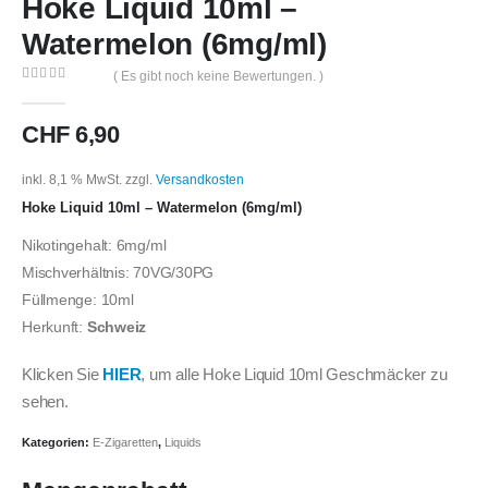
Hoke Liquid 10ml –
Watermelon (6mg/ml)
( Es gibt noch keine Bewertungen. )
0
out of 5
CHF
6,90
inkl. 8,1 % MwSt.
zzgl.
Versandkosten
Hoke Liquid 10ml – Watermelon (6mg/ml)
Nikotingehalt: 6mg/ml
Mischverhältnis: 70VG/30PG
Füllmenge: 10ml
Herkunft:
Schweiz
Klicken Sie
HIER
, um alle Hoke Liquid 10ml Geschmäcker zu
sehen.
Kategorien:
E-Zigaretten
,
Liquids