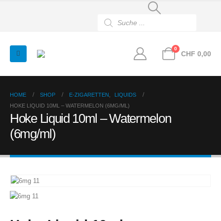
Products
search
0
CHF
0,00
HOME
SHOP
E-ZIGARETTEN
,
LIQUIDS
HOKE LIQUID 10ML – WATERMELON (6MG/ML)
Hoke Liquid 10ml – Watermelon
(6mg/ml)