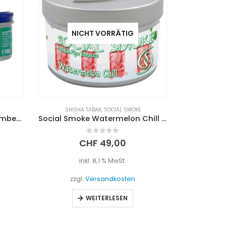
ADALYA
,
SHISHA TABAK
AD
Social Smoke Watermelon Chill 250g
Adalya Tabak Mango Tango Ice 200g
0
out of 5
CHF
39,90
inkl. 8,1 % MwSt.
i
zzgl.
Versandkosten
zzgl
IN DEN WARENKORB
I