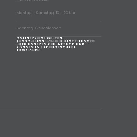
Montag - Samstag: 10 - 20 Uhr
Sonntag: Geschlossen
ONLINEPREISE GELTEN
AUSSCHLIESSLICH FÜR BESTELLUNGEN
ÜBER UNSEREN ONLINESHOP UND
KÖNNEN IM LADENGESCHÄFT
ABWEICHEN.