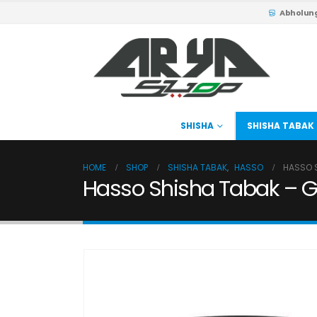
Abholun
SHISHA
SHISHA TABAK
HOME
SHOP
SHISHA TABAK
,
HASSO
HASSO S
Hasso Shisha Tabak – G