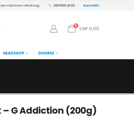
s am nächsten Werktag.
056 555 43 63
Kontakt
0
CHF
0,00
HEADSHOP
DIVERSE
 – G Addiction (200g)