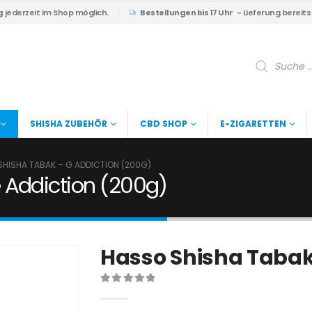
g
jederzeit im Shop möglich.
Bestellungen bis 17 Uhr
- Lieferung bereit
Products
search
SHISHA ZUBEHÖR
CBD SHOP
E-ZIGARETTEN
HISHA TABAK – G ADDICTION (200G)
 Addiction (200g)
Hasso Shisha Tabak
0
out of 5