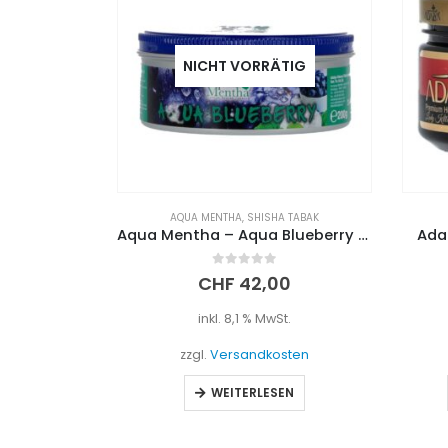
TIG
 TABAK
ADALYA
,
SHISHA TABAK
Aqua Mentha – Aqua Blueberry 200g
Adalya Tabak Lady Killer 200g
0
out of 5
0
CHF
39,90
t.
inkl. 8,1 % MwSt.
sten
zzgl.
Versandkosten
EN
IN DEN WARENKORB