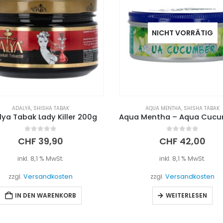
NICHT VORRÄTIG
NICHT VORRÄTIG
AQUA MENTHA
,
SHISHA TABAK
SHISHA TABAK
,
SOCIAL SMOKE
Aqua Mentha – Aqua Cucumber 200g
0
out of 5
0
out of 5
CHF
42,00
CHF
49,00
inkl. 8,1 % MwSt.
inkl. 8,1 % MwSt.
zzgl.
Versandkosten
zzgl.
Versandkosten
WEITERLESEN
WEITERLESEN