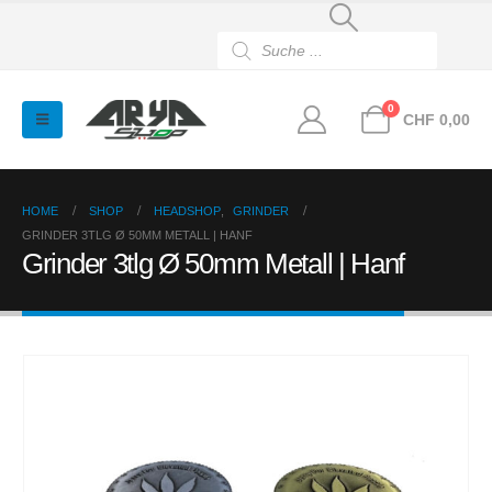
Products
search
0
CHF
0,00
HOME
SHOP
HEADSHOP
,
GRINDER
GRINDER 3TLG Ø 50MM METALL | HANF
Grinder 3tlg Ø 50mm Metall | Hanf