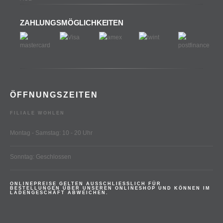
ZAHLUNGSMÖGLICHKEITEN
ÖFFNUNGSZEITEN
FILIALE WOHLEN
Montag - Samstag: 10 - 20 Uhr
Sonntag: Geschlossen
ONLINEPREISE GELTEN AUSSCHLIESSLICH FÜR
BESTELLUNGEN ÜBER UNSEREN ONLINESHOP UND KÖNNEN IM
LADENGESCHÄFT ABWEICHEN.