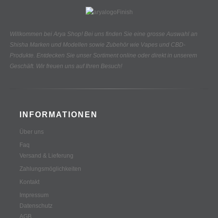
Willkommen bei Arya Shop! Bei uns finden Sie eine grosse Auswahl an
Shisha Marken und Modellen sowie Zubehör wie Vapes und CBD-
Produkte.
Entdecken Sie unser Sortiment online oder direkt in unserem
Geschäft. Wir freuen uns auf Ihren Besuch!
INFORMATIONEN
Über uns
Faq
Versand & Lieferung
Zahlungsmöglichkeiten
Kontakt
Impressum
Datenschutz
AGB