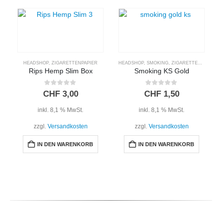
HEADSHOP
,
ZIGARETTENPAPIER
HEADSHOP
,
SMOKING
,
ZIGARETTENPAPIER
Rips Hemp Slim Box
Smoking KS Gold
0
out of 5
0
out of 5
CHF
3,00
CHF
1,50
inkl. 8,1 % MwSt.
inkl. 8,1 % MwSt.
zzgl.
Versandkosten
zzgl.
Versandkosten
IN DEN WARENKORB
IN DEN WARENKORB