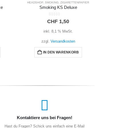
APIER
HEADSHOP
,
ZIGARETTENPAPIER
HEADSHOP
,
OCB Double Premium
Smoking
0
out of 5
CHF
2,00
inkl. 8,1 % MwSt.
i
zzgl.
Versandkosten
zz
IN DEN WARENKORB
I
Kontaktiere uns bei Fragen!
Hast du Fragen? Schick uns einfach eine E-Mail