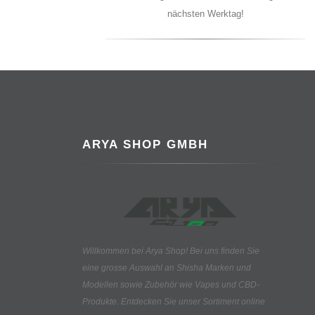
nächsten Werktag!
ARYA SHOP GMBH
Willkommen bei Arya Shop! Bei uns finden Sie
eine grosse Auswahl an
Shisha Marken und
Modellen sowie Zubehör wie Vapes und CBD-
Produkte.
Entdecken Sie unser Sortiment online