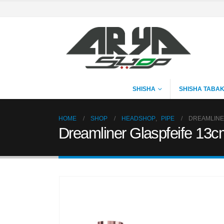
SHISHA
SHISHA TABA
HOME
SHOP
HEADSHOP
,
PIPE
DREAMLINE
Dreamliner Glaspfeife 13c