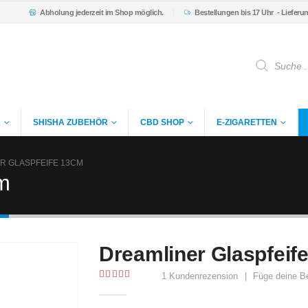
Abholung
jederzeit im Shop möglich.
Bestellungen bis 17 Uhr
- Lieferu
Products
search
K
SHISHA ZUBEHÖR
CBD SHOP
E-ZIGARETTEN
R GLASPFEIFE 13CM
m
Dreamliner Glaspfeif
1
Kundenrezension
|
Füge deine B
5.00
out of 5