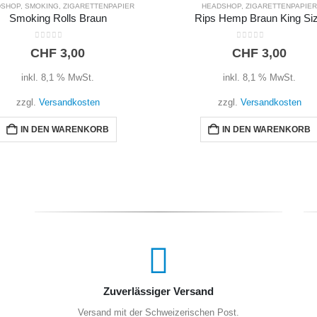
HEADSHOP
,
ZIGARETTENPAPIER
HEADSHOP
,
SMOKING
,
ZIGARETTENP
ips Hemp Braun King Size
Smoking KS Deluxe
0
out of 5
0
out of 5
CHF
3,00
CHF
1,50
inkl. 8,1 % MwSt.
inkl. 8,1 % MwSt.
zzgl.
Versandkosten
zzgl.
Versandkosten
IN DEN WARENKORB
IN DEN WARENKORB
Zuverlässiger Versand
Versand mit der Schweizerischen Post.