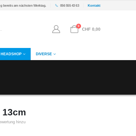
ng bereits am nächsten Werktag.
056 555 43 63
Kontakt
0
CHF
0,00
HEADSHOP
DIVERSE
e 13cm
ewertung hinzu