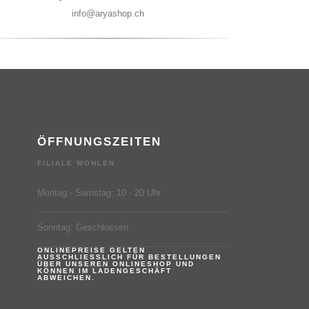
info@aryashop.ch
ÖFFNUNGSZEITEN
FILIALE WOHLEN
Montag - Samstag: 10 - 20 Uhr
Sonntag: Geschlossen
ONLINEPREISE GELTEN
AUSSCHLIESSLICH FÜR BESTELLUNGEN
ÜBER UNSEREN ONLINESHOP UND
KÖNNEN IM LADENGESCHÄFT
ABWEICHEN.