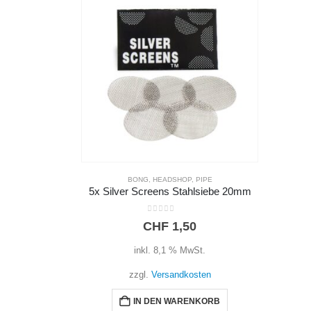
BONG
,
HEADSHOP
,
PIPE
5x Silver Screens Stahlsiebe 20mm
0
out of 5
CHF
1,50
inkl. 8,1 % MwSt.
zzgl.
Versandkosten
IN DEN WARENKORB