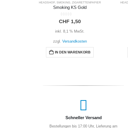
ETTENPAPIER
HEADSHOP
,
SMOKING
,
ZIGARETTENPAPIER
old
Smoking Rolls Braun
R
0
out of 5
CHF
3,00
t.
inkl. 8,1 % MwSt.
ten
zzgl.
Versandkosten
NKORB
IN DEN WARENKORB
Schneller Versand
Bestellungen bis 17:00 Uhr, Lieferung am