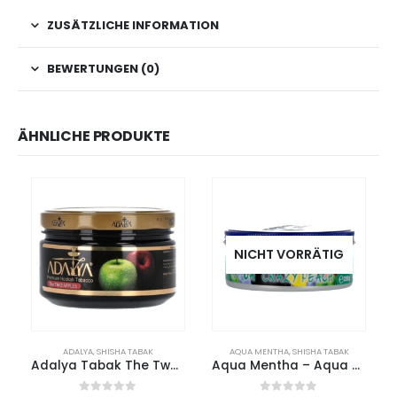
ZUSÄTZLICHE INFORMATION
BEWERTUNGEN (0)
ÄHNLICHE PRODUKTE
NICHT VORRÄTIG
ADALYA
,
SHISHA TABAK
AQUA MENTHA
,
SHISHA TABAK
Adalya Tabak The Two Apples 200g
Aqua Mentha – Aqua Crazy Peach 200g