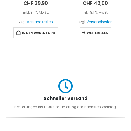
0
out of 5
0
out of 5
CHF
39,90
CHF
42,00
inkl. 8,1 % MwSt.
inkl. 8,1 % MwSt.
zzgl.
Versandkosten
zzgl.
Versandkosten
IN DEN WARENKORB
WEITERLESEN
Schneller Versand
Bestellungen bis 17:00 Uhr, Lieferung am nächsten Werktag!