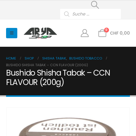
Products
search
0
CHF
0,00
HOME
SHOP
SHISHA TABAK
,
BUSHIDO TOBACCO
BUSHIDO SHISHA TABAK – CCN FLAVOUR (200G)
Bushido Shisha Tabak – CCN
FLAVOUR (200g)