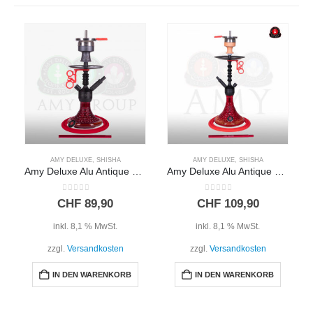
AMY DELUXE
,
SHISHA
AMY DELUXE
,
SHISHA
Amy Deluxe Alu Antique Berry Mini 072.03 – Rot
Amy Deluxe Alu Antique Berry 072.02 – Rot
0
out of 5
0
out of 5
CHF
89,90
CHF
109,90
inkl. 8,1 % MwSt.
inkl. 8,1 % MwSt.
zzgl.
Versandkosten
zzgl.
Versandkosten
IN DEN WARENKORB
IN DEN WARENKORB