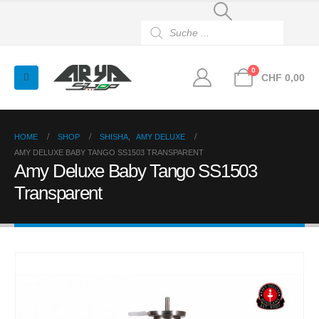
Products
search
0
CHF
0,00
HOME
SHOP
SHISHA
,
AMY DELUXE
AMY DELUXE BABY TANGO SS1503 TRANSPARENT
Amy Deluxe Baby Tango SS1503
Transparent