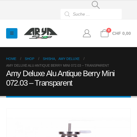
Products
search
0
CHF
0,00
HOME
SHOP
SHISHA
,
AMY DELUXE
AMY DELUXE ALU ANTIQUE BERRY MINI 072.03 – TRANSPARENT
Amy Deluxe Alu Antique Berry Mini
072.03 – Transparent