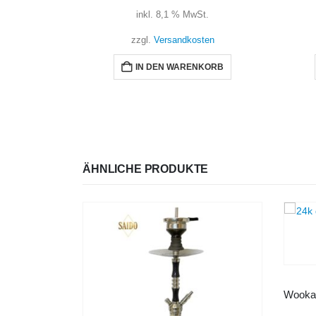
inkl. 8,1 % MwSt.
zzgl.
Versandkosten
IN DEN WARENKORB
ÄHNLICHE PRODUKTE
SHISHA
,
WOOKAH
Wookah – 24K Gold-Plated Olives Grom Set