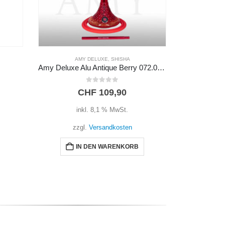
AEON
,
SHISHA
Amy Deluxe Alu Antique Berry 072.02 – Rot
AEON Shisha – Edition 4 – Lounge Panda
0
out of 5
CHF
339,90
inkl. 8,1 % MwSt.
i
zzgl.
Versandkosten
zz
WEITERLESEN
I