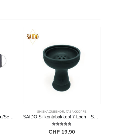
R
SHISHA ZUBEHÖR
,
TABAKKÖPFE
SAIDO Carbonmundstück – Blau/Schwarz
SAIDO Silikontabakkopf 7-Loch – Schwarz
5.00
out of 5
CHF
19,90