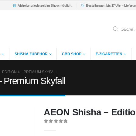
Abholung
jederzeit im Shop möglich.
Bestellungen bis 17 Uhr
- Lieferu
Products
search
K
SHISHA ZUBEHÖR
CBD SHOP
E-ZIGARETTEN
– EDITION 4 – PREMIUM SKYFALL
– Premium Skyfall
AEON Shisha – Editio
0
out of 5