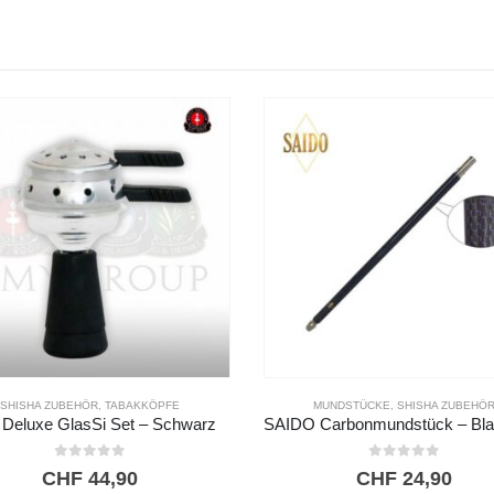
SHISHA ZUBEHÖR
,
TABAKKÖPFE
MUNDSTÜCKE
,
SHISHA ZUBEHÖ
Deluxe GlasSi Set – Schwarz
0
out of 5
0
out of 5
CHF
44,90
CHF
24,90