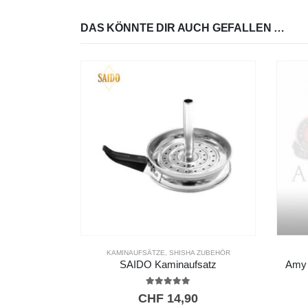
DAS KÖNNTE DIR AUCH GEFALLEN …
KAMINAUFSÄTZE
,
SHISHA ZUBEHÖR
SAIDO Kaminaufsatz
Amy 
5.00
out of 5
CHF
14,90