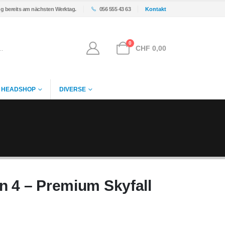
ng bereits am nächsten Werktag.
056 555 43 63
Kontakt
0
CHF
0,00
HEADSHOP
DIVERSE
n 4 – Premium Skyfall