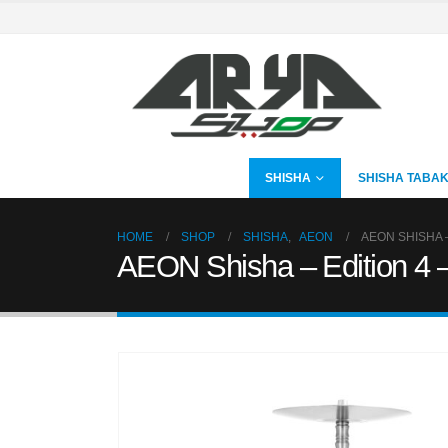
SHISHA
SHISHA TABA
HOME
SHOP
SHISHA
,
AEON
AEON SHISHA 
AEON Shisha – Edition 4 