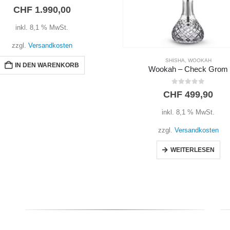
SHISHA
,
WOOKAH
AMY DELUXE
,
SHISHA
Wookah – Check Grom
0
out of 5
0
out of 5
CHF
499,90
CHF
109,90
inkl. 8,1 % MwSt.
inkl. 8,1 % MwSt.
zzgl.
Versandkosten
zzgl.
Versandkosten
WEITERLESEN
IN DEN WARENKORB