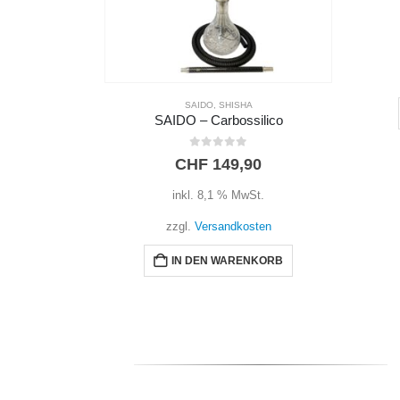
0
out of 5
CHF
1.990,00
inkl. 8,1 % MwSt.
zzgl.
Versandkosten
IN DEN WARENKORB
ilico
0
t.
ten
NKORB