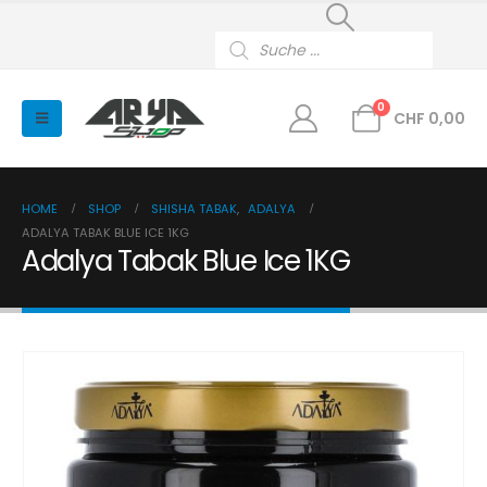
Products
search
0
CHF
0,00
HOME
SHOP
SHISHA TABAK
,
ADALYA
ADALYA TABAK BLUE ICE 1KG
Adalya Tabak Blue Ice 1KG