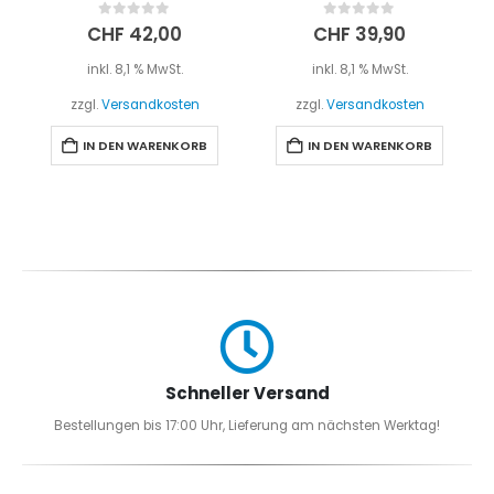
0
out of 5
0
out of 5
CHF
42,00
CHF
39,90
inkl. 8,1 % MwSt.
inkl. 8,1 % MwSt.
zzgl.
Versandkosten
zzgl.
Versandkosten
IN DEN WARENKORB
IN DEN WARENKORB
Schneller Versand
Bestellungen bis 17:00 Uhr, Lieferung am nächsten Werktag!