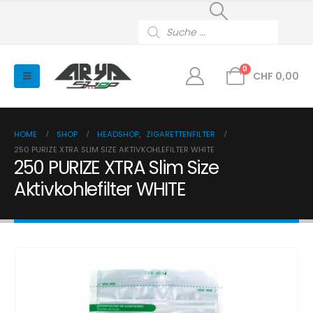
Products
search
0
CHF
0,00
HOME
SHOP
HEADSHOP
,
ZIGARETTENFILTER
250 PURIZE XTRA SLIM SIZE AKTIVKOHLEFILTER WHITE
250 PURIZE XTRA Slim Size
Aktivkohlefilter WHITE