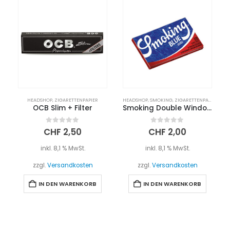
HEADSHOP
,
ZIGARETTENPAPIER
HEADSHOP
,
SMOKING
,
ZIGARETTENPAPIER
OCB Slim + Filter
Smoking Double Window | Blue
0
out of 5
0
out of 5
CHF
2,50
CHF
2,00
inkl. 8,1 % MwSt.
inkl. 8,1 % MwSt.
zzgl.
Versandkosten
zzgl.
Versandkosten
IN DEN WARENKORB
IN DEN WARENKORB