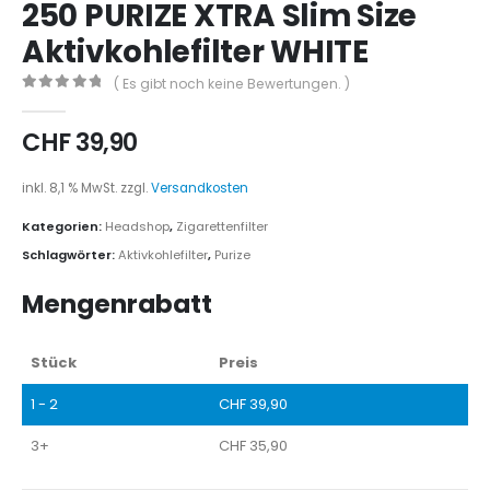
250 PURIZE XTRA Slim Size
Aktivkohlefilter WHITE
( Es gibt noch keine Bewertungen. )
0
out of 5
CHF
39,90
inkl. 8,1 % MwSt.
zzgl.
Versandkosten
Kategorien:
Headshop
,
Zigarettenfilter
Schlagwörter:
Aktivkohlefilter
,
Purize
Mengenrabatt
Stück
Preis
1 - 2
CHF
39,90
3+
CHF
35,90