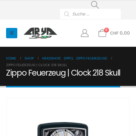
Products
search
0
CHF
0,00
HOME
SHOP
HEADSHOP
,
ZIPPO
,
ZIPPO FEUERZEUGE
ZIPPO FEUERZEUG | CLOCK 218 SKULL
Zippo Feuerzeug | Clock 218 Skull