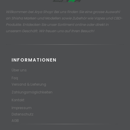
Willkommen bei Arya Shop! Bei uns finden Sie eine grosse Auswahl
an
Shisha Marken und Modellen sowie Zubehör wie Vapes und CBD-
Produkte.
Entdecken Sie unser Sortiment online oder direkt in
unserem Geschäft. Wir freuen uns auf Ihren Besuch!
INFORMATIONEN
Über uns
Faq
Versand & Lieferung
Zahlungsmöglichkeiten
Kontakt
Impressum
Datenschutz
AGB