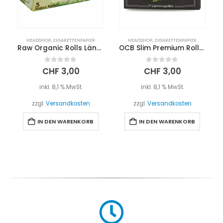
HEADSHOP
,
ZIGARETTENPAPIER
HEADSHOP
,
ZIGARETTENPAPIER
Raw Organic Rolls Länge 5m
OCB Slim Premium Rolls + Filter
0
out of 5
0
out of 5
CHF
3,00
CHF
3,00
inkl. 8,1 % MwSt.
inkl. 8,1 % MwSt.
zzgl.
Versandkosten
zzgl.
Versandkosten
IN DEN WARENKORB
IN DEN WARENKORB