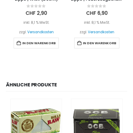
0
out of 5
0
out of 5
CHF
2,90
CHF
6,90
inkl. 8,1 % MwSt.
inkl. 8,1 % MwSt.
zzgl.
Versandkosten
zzgl.
Versandkosten
IN DEN WARENKORB
IN DEN WARENKORB
ÄHNLICHE PRODUKTE