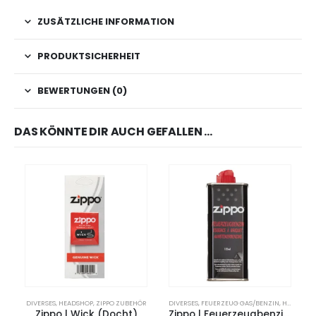
ZUSÄTZLICHE INFORMATION
PRODUKTSICHERHEIT
BEWERTUNGEN (0)
DAS KÖNNTE DIR AUCH GEFALLEN …
DIVERSES
,
HEADSHOP
,
ZIPPO ZUBEHÖR
DIVERSES
,
FEUERZEUG GAS/BENZIN
,
HEADSHOP
Zippo | Wick (Docht)
Zippo | Feuerzeugbenzin | 125ml