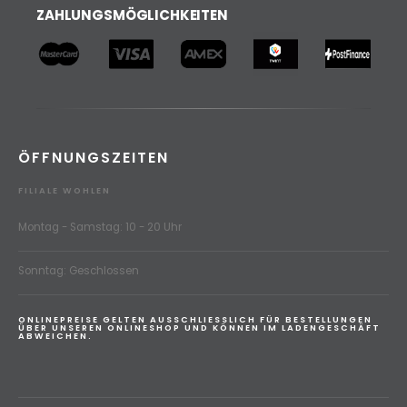
ZAHLUNGSMÖGLICHKEITEN
ÖFFNUNGSZEITEN
FILIALE WOHLEN
Montag - Samstag: 10 - 20 Uhr
Sonntag: Geschlossen
ONLINEPREISE GELTEN AUSSCHLIESSLICH FÜR BESTELLUNGEN
ÜBER UNSEREN ONLINESHOP UND KÖNNEN IM LADENGESCHÄFT
ABWEICHEN.