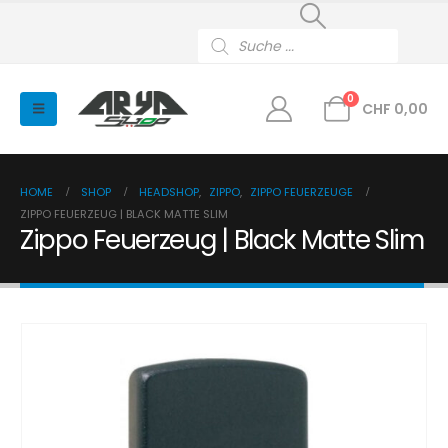
Products
search
0
CHF
0,00
HOME
SHOP
HEADSHOP
,
ZIPPO
,
ZIPPO FEUERZEUGE
ZIPPO FEUERZEUG | BLACK MATTE SLIM
Zippo Feuerzeug | Black Matte Slim