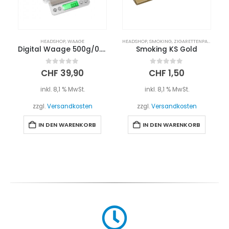
HEADSHOP
,
WAAGE
HEADSHOP
,
SMOKING
,
ZIGARETTENPAPIER
Digital Waage 500g/0.01g
Smoking KS Gold
0
out of 5
0
out of 5
CHF
39,90
CHF
1,50
inkl. 8,1 % MwSt.
inkl. 8,1 % MwSt.
zzgl.
Versandkosten
zzgl.
Versandkosten
IN DEN WARENKORB
IN DEN WARENKORB