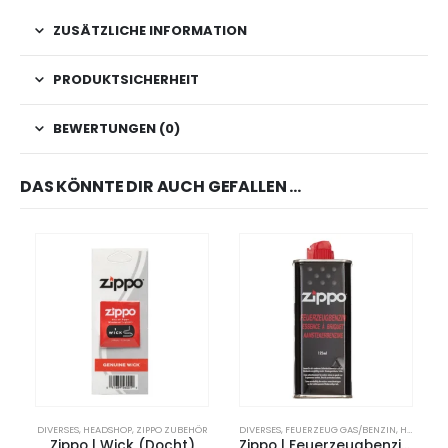
ZUSÄTZLICHE INFORMATION
PRODUKTSICHERHEIT
BEWERTUNGEN (0)
DAS KÖNNTE DIR AUCH GEFALLEN …
DIVERSES
,
HEADSHOP
,
ZIPPO ZUBEHÖR
DIVERSES
,
FEUERZEUG GAS/BENZIN
,
HEADSHOP
Zippo | Wick (Docht)
Zippo | Feuerzeugbenzin | 125ml