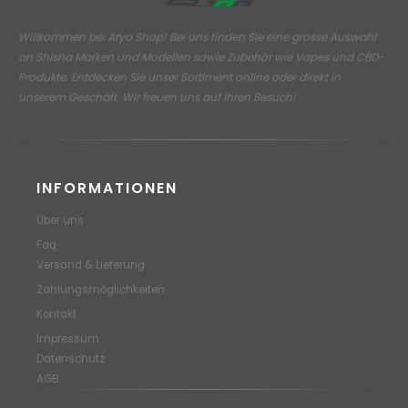
Willkommen bei Arya Shop! Bei uns finden Sie eine grosse Auswahl
an
Shisha Marken und Modellen sowie Zubehör wie Vapes und CBD-
Produkte.
Entdecken Sie unser Sortiment online oder direkt in
unserem Geschäft. Wir freuen uns auf Ihren Besuch!
INFORMATIONEN
Über uns
Faq
Versand & Lieferung
Zahlungsmöglichkeiten
Kontakt
Impressum
Datenschutz
AGB