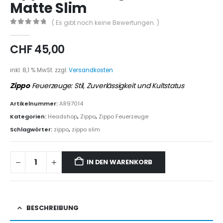
Matte Slim
( Es gibt noch keine Bewertungen. )
0
out of 5
CHF
45,00
inkl. 8,1 % MwSt.
zzgl.
Versandkosten
Zippo
Feuerzeuge: Stil, Zuverlässigkeit und Kultstatus
Artikelnummer:
AR97014
Kategorien:
Headshop
,
Zippo
,
Zippo Feuerzeuge
Schlagwörter:
zippo
,
zippo slim
IN DEN WARENKORB
BESCHREIBUNG