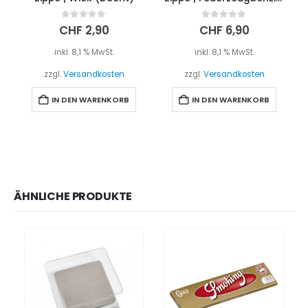
0
out of 5
0
out of 5
CHF
2,90
CHF
6,90
inkl. 8,1 % MwSt.
inkl. 8,1 % MwSt.
zzgl.
Versandkosten
zzgl.
Versandkosten
IN DEN WARENKORB
IN DEN WARENKORB
ÄHNLICHE PRODUKTE