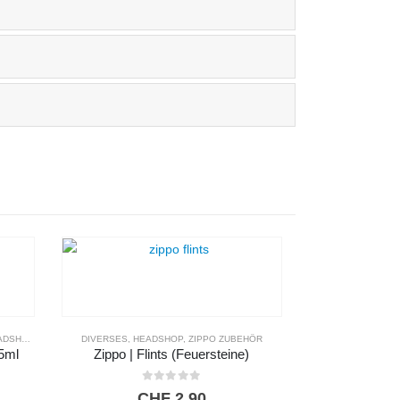
DSHOP
,
ZIPPO ZUBEHÖR
DIVERSES
,
HEADSHOP
,
ZIPPO ZUBEHÖR
25ml
Zippo | Flints (Feuersteine)
0
out of 5
CHF
2,90