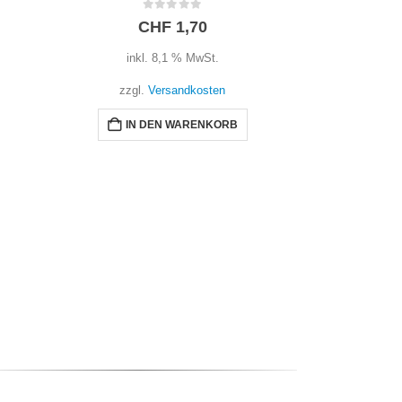
0
out of 5
0
CHF
1,70
C
inkl. 8,1 % MwSt.
inkl
zzgl.
Versandkosten
zzgl.
IN DEN WARENKORB
IN 