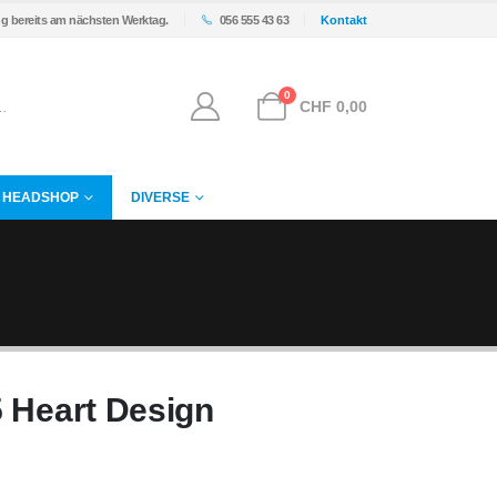
ng bereits am nächsten Werktag.
056 555 43 63
Kontakt
0
CHF
0,00
HEADSHOP
DIVERSE
5 Heart Design