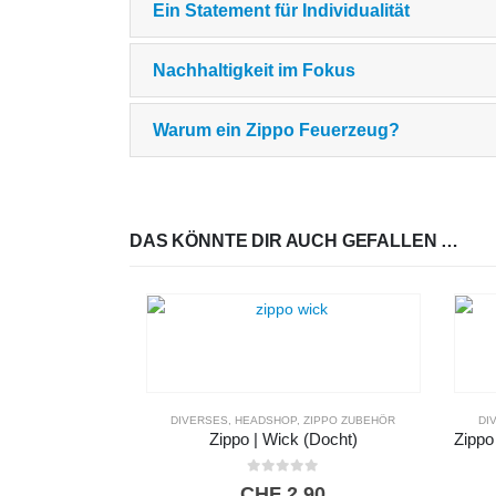
Ein Statement für Individualität
Nachhaltigkeit im Fokus
Warum ein Zippo Feuerzeug?
DAS KÖNNTE DIR AUCH GEFALLEN …
DIVERSES
,
HEADSHOP
,
ZIPPO ZUBEHÖR
DI
Zippo | Wick (Docht)
0
out of 5
CHF
2,90