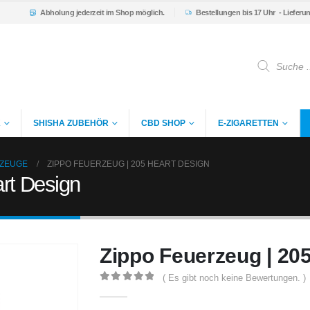
Abholung
jederzeit im Shop möglich.
Bestellungen bis 17 Uhr
- Lieferu
Products
search
K
SHISHA ZUBEHÖR
CBD SHOP
E-ZIGARETTEN
RZEUGE
ZIPPO FEUERZEUG | 205 HEART DESIGN
rt Design
Zippo Feuerzeug | 20
( Es gibt noch keine Bewertungen. )
0
out of 5