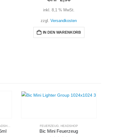
inkl. 8,1 % MwSt.
zzgl.
Versandkosten
IN DEN WARENKORB
DSHOP
,
ZIPPO ZUBEHÖR
FEUERZEUG
,
HEADSHOP
HEAD
25ml
Bic Mini Feuerzeug
Digital 