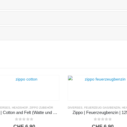
VERSES
,
HEADSHOP
,
ZIPPO ZUBEHÖR
DIVERSES
,
FEUERZEUG GAS/BENZIN
,
HEA
Zippo | Cotton and Felt (Watte und Filz)
Zippo | Feuerzeugbenzin | 1
0
out of 5
0
out of 5
CHF
6,90
CHF
6,90