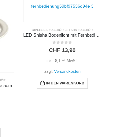
HÖR
LED Shisha Bodenlicht mit Fernbedienung
KOHLE
,
SHISHA ZUBEHÖR
MUNDST
Golden River 33mm Selbstzünder Kohle
0
out of 5
CHF
2,50
inkl. 8,1 % MwSt.
i
zzgl.
Versandkosten
zz
IN DEN WARENKORB
I