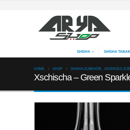
SHISHA
SHISHA TABA
HOME
SHOP
SHISHA ZUBEHÖR
,
DIVERSES ZU
Xschischa – Green Sparkl