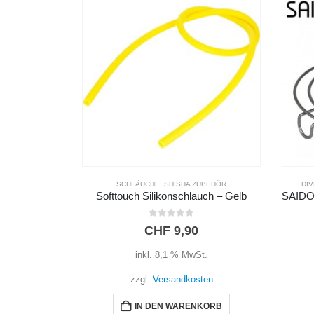
UBEHÖR
DIVERSES ZUBEHÖR
,
SHISHA ZUBEHÖR
DI
uch – Gelb
SAIDO Gitter für 1000W Kohleanzünder
Metal
0
out of 5
CHF
4,90
t.
inkl. 8,1 % MwSt.
ten
zzgl.
Versandkosten
NKORB
IN DEN WARENKORB