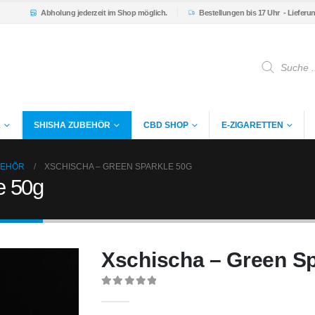
Abholung
jederzeit im Shop möglich.
Bestellungen bis 17 Uhr
- Lieferu
Products
search
K
SHISHA ZUBEHÖR
CBD SHOP
E-ZIGARETTEN
BEHÖR
XSCHISCHA – GREEN SPARKLE 50G
e 50g
Xschischa – Green Sp
0
out of 5