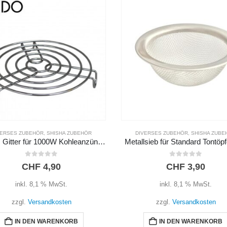
DIVERSES ZUBEHÖR
,
SHISHA ZUBE
0
out of 5
CHF
13,90
inkl. 8,1 % MwSt.
zzgl.
Versandkosten
VERSES ZUBEHÖR
,
SHISHA ZUBEHÖR
IN DEN WARENKORB
lsieb für Standard Tontöpfe 5cm
0
out of 5
CHF
3,90
inkl. 8,1 % MwSt.
zzgl.
Versandkosten
IN DEN WARENKORB