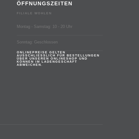
ÖFFNUNGSZEITEN
FILIALE WOHLEN
Montag - Samstag: 10 - 20 Uhr
Sonntag: Geschlossen
ONLINEPREISE GELTEN
AUSSCHLIESSLICH FÜR BESTELLUNGEN
ÜBER UNSEREN ONLINESHOP UND
KÖNNEN IM LADENGESCHÄFT
ABWEICHEN.