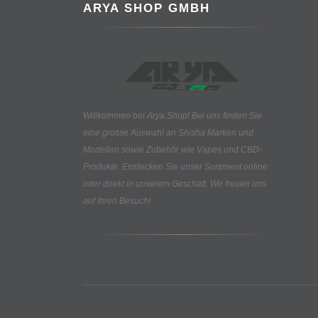
ARYA SHOP GMBH
Willkommen bei Arya Shop! Bei uns finden Sie
eine grosse Auswahl an
Shisha Marken und
Modellen sowie Zubehör wie Vapes und CBD-
Produkte.
Entdecken Sie unser Sortiment online
oder direkt in unserem Geschäft. Wir freuen uns
auf Ihren Besuch!