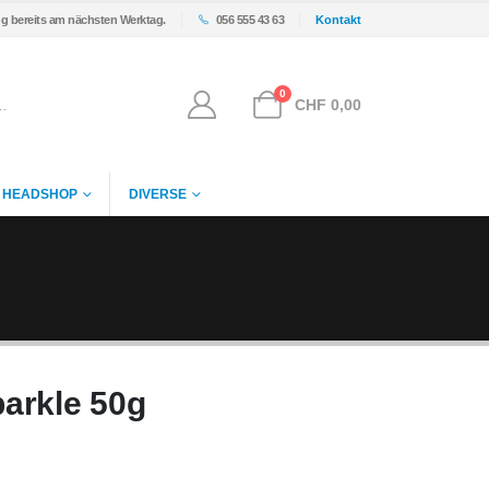
ng bereits am nächsten Werktag.
056 555 43 63
Kontakt
0
CHF
0,00
HEADSHOP
DIVERSE
arkle 50g