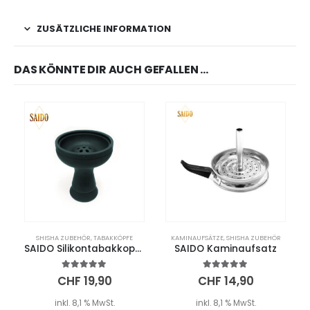
ZUSÄTZLICHE INFORMATION
DAS KÖNNTE DIR AUCH GEFALLEN …
SHISHA ZUBEHÖR
,
TABAKKÖPFE
KAMINAUFSÄTZE
,
SHISHA ZUBEHÖR
SAIDO Silikontabakkopf 7-Loch – Schwarz
SAIDO Kaminaufsatz
5.00
out of 5
5.00
out of 5
CHF
19,90
CHF
14,90
inkl. 8,1 % MwSt.
inkl. 8,1 % MwSt.