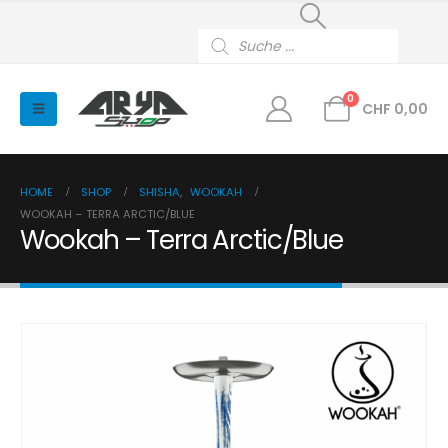
Products
search
0
CHF
0,00
HOME
SHOP
SHISHA
,
WOOKAH
WOOKAH – TERRA ARCTIC/BLUE
Wookah – Terra Arctic/Blue