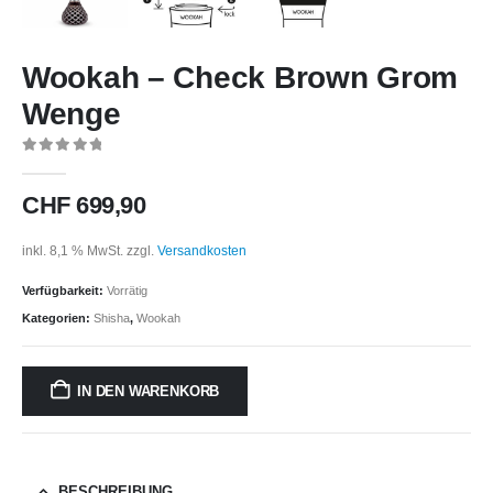
Wookah – Check Brown Grom
Wenge
0
out of 5
CHF
699,90
inkl. 8,1 % MwSt.
zzgl.
Versandkosten
Verfügbarkeit:
Vorrätig
Kategorien:
Shisha
,
Wookah
IN DEN WARENKORB
BESCHREIBUNG