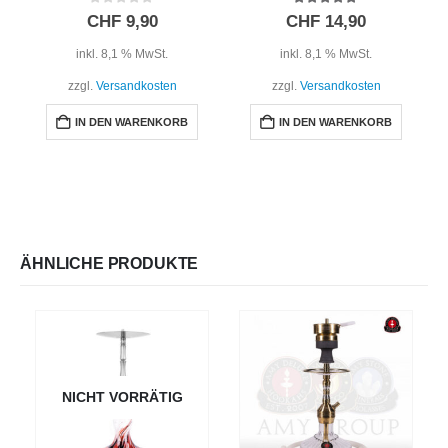
0
out of 5
5.00
out of 5
CHF
9,90
CHF
14,90
inkl. 8,1 % MwSt.
inkl. 8,1 % MwSt.
zzgl.
Versandkosten
zzgl.
Versandkosten
IN DEN WARENKORB
IN DEN WARENKORB
ÄHNLICHE PRODUKTE
NICHT VORRÄTIG