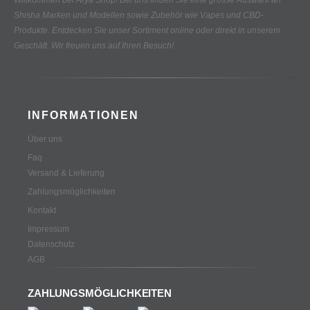
Willkommen bei Arya Shop! Bei uns finden Sie eine grosse Auswahl an
Shisha Marken und Modellen sowie Zubehör wie Vapes und CBD-
Produkte.
Entdecken Sie unser Sortiment online oder direkt in unserem
Geschäft. Wir freuen uns auf Ihren Besuch!
INFORMATIONEN
Über uns
Faq
Versand & Lieferung
Zahlungsmöglichkeiten
Kontakt
Impressum
Datenschutz
AGB
ZAHLUNGSMÖGLICHKEITEN