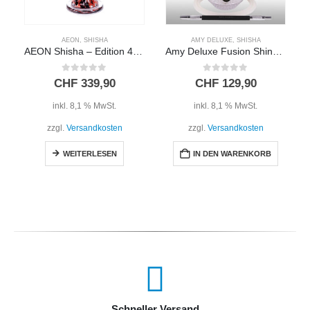
AEON
,
SHISHA
AMY DELUXE
,
SHISHA
AEON Shisha – Edition 4 – Lounge Lava
Amy Deluxe Fusion Shine Mini SS33.03 – Gold/Transparent
0
out of 5
0
out of 5
CHF
339,90
CHF
129,90
inkl. 8,1 % MwSt.
inkl. 8,1 % MwSt.
zzgl.
Versandkosten
zzgl.
Versandkosten
WEITERLESEN
IN DEN WARENKORB
Schneller Versand