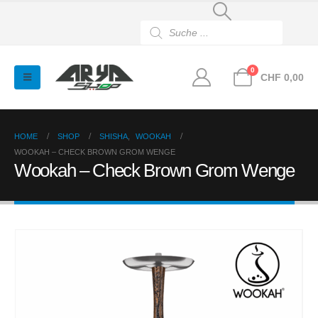
Products
search
0
CHF
0,00
HOME
SHOP
SHISHA
,
WOOKAH
WOOKAH – CHECK BROWN GROM WENGE
Wookah – Check Brown Grom Wenge