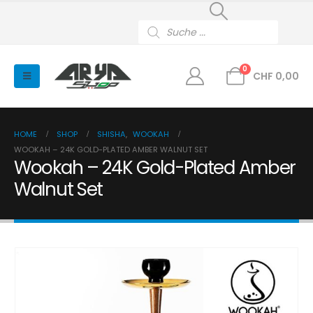
Products
search
0
CHF
0,00
HOME
SHOP
SHISHA
,
WOOKAH
WOOKAH – 24K GOLD-PLATED AMBER WALNUT SET
Wookah – 24K Gold-Plated Amber
Walnut Set