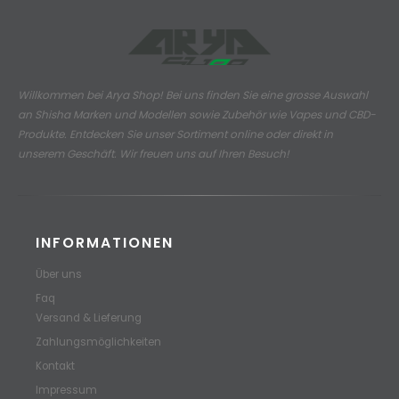
Willkommen bei Arya Shop! Bei uns finden Sie eine grosse Auswahl
an
Shisha Marken und Modellen sowie Zubehör wie Vapes und CBD-
Produkte.
Entdecken Sie unser Sortiment online oder direkt in
unserem Geschäft. Wir freuen uns auf Ihren Besuch!
INFORMATIONEN
Über uns
Faq
Versand & Lieferung
Zahlungsmöglichkeiten
Kontakt
Impressum