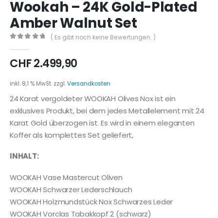
Wookah – 24K Gold-Plated
Amber Walnut Set
( Es gibt noch keine Bewertungen. )
0
out of 5
CHF
2.499,90
inkl. 8,1 % MwSt.
zzgl.
Versandkosten
24 Karat vergoldeter WOOKAH Olives Nox ist ein
exklusives Produkt, bei dem jedes Metallelement mit 24
Karat Gold überzogen ist. Es wird in einem eleganten
Koffer als komplettes Set geliefert,
INHALT:
WOOKAH Vase Mastercut Oliven
WOOKAH Schwarzer Lederschlauch
WOOKAH Holzmundstück Nox Schwarzes Leder
WOOKAH Vorclas Tabakkopf 2 (schwarz)