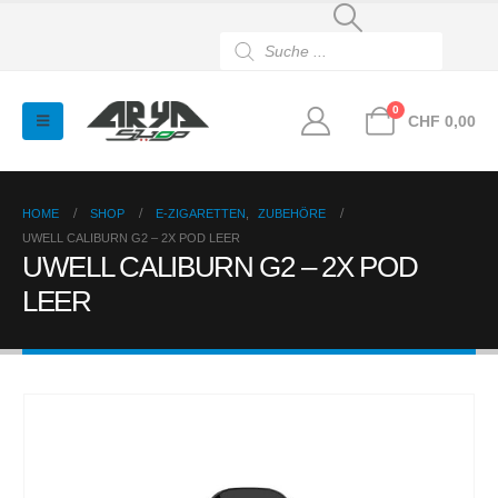
Products
search
0
CHF
0,00
HOME
SHOP
E-ZIGARETTEN
,
ZUBEHÖRE
UWELL CALIBURN G2 – 2X POD LEER
UWELL CALIBURN G2 – 2X POD
LEER