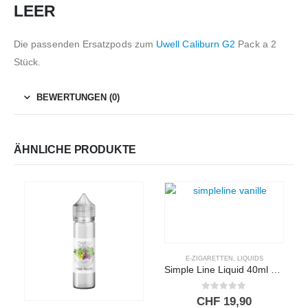
LEER
Die passenden Ersatzpods zum
Uwell Caliburn G2
Pack a 2
Stück.
BEWERTUNGEN (0)
ÄHNLICHE PRODUKTE
E-ZIGARETTEN
,
LIQUIDS
Simple Line Liquid 40ml – VANILLE
0
out of 5
CHF
19,90