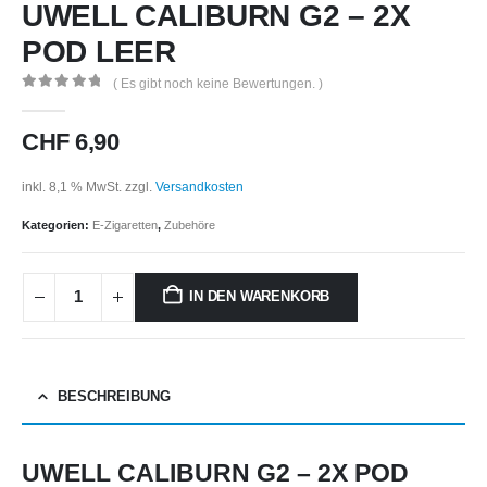
UWELL CALIBURN G2 – 2X
POD LEER
( Es gibt noch keine Bewertungen. )
0
out of 5
CHF
6,90
inkl. 8,1 % MwSt.
zzgl.
Versandkosten
Kategorien:
E-Zigaretten
,
Zubehöre
IN DEN WARENKORB
BESCHREIBUNG
UWELL CALIBURN G2 – 2X POD