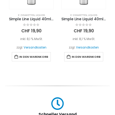
E-ZIGARETTEN
,
LIQUIDS
E-ZIGARETTEN
,
LIQUIDS
Simple Line Liquid 40ml – WASSERMELONE
Simple Line Liquid 40ml – GURKE
0
out of 5
0
out of 5
CHF
19,90
CHF
19,90
inkl. 8,1 % MwSt.
inkl. 8,1 % MwSt.
zzgl.
Versandkosten
zzgl.
Versandkosten
IN DEN WARENKORB
IN DEN WARENKORB
Schneller Versand