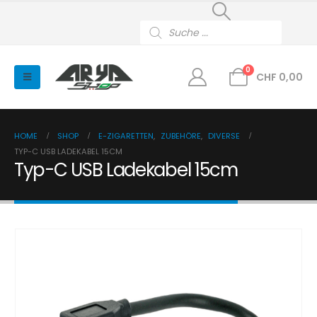
Products
search
0
CHF
0,00
HOME
SHOP
E-ZIGARETTEN
,
ZUBEHÖRE
,
DIVERSE
TYP-C USB LADEKABEL 15CM
Typ-C USB Ladekabel 15cm