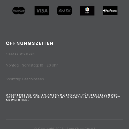
ÖFFNUNGSZEITEN
FILIALE WOHLEN
Montag - Samstag: 10 - 20 Uhr
Sonntag: Geschlossen
ONLINEPREISE GELTEN AUSSCHLIESSLICH FÜR BESTELLUNGEN
ÜBER UNSEREN ONLINESHOP UND KÖNNEN IM LADENGESCHÄFT
ABWEICHEN.