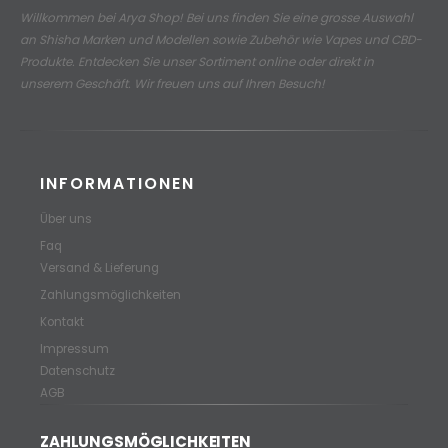
Willkommen bei Arya Shop! Bei uns finden Sie eine grosse Auswahl
an
Shisha Marken und Modellen sowie Zubehör wie Vapes und CBD-
Produkte.
Entdecken Sie unser Sortiment online oder direkt in
unserem Geschäft. Wir freuen uns auf Ihren Besuch!
INFORMATIONEN
Über uns
Faq
Versand & Lieferung
Zahlungsmöglichkeiten
Kontakt
Impressum
Datenschutz
AGB
ZAHLUNGSMÖGLICHKEITEN