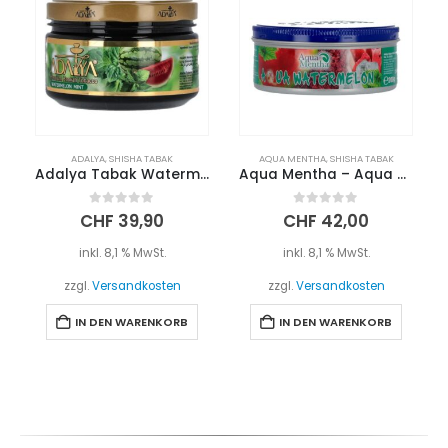
ADALYA
,
SHISHA TABAK
AQUA MENTHA
,
SHISHA TABAK
Adalya Tabak Watermelon Mint 200g
Aqua Mentha – Aqua Watermelon 200g
0
out of 5
0
out of 5
CHF
39,90
CHF
42,00
inkl. 8,1 % MwSt.
inkl. 8,1 % MwSt.
zzgl.
Versandkosten
zzgl.
Versandkosten
IN DEN WARENKORB
IN DEN WARENKORB