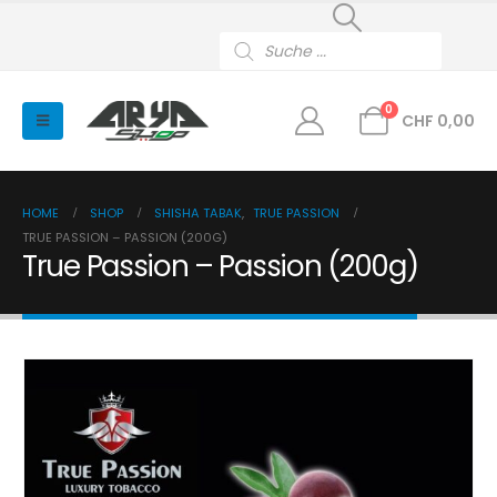
Products
search
0
CHF
0,00
HOME
SHOP
SHISHA TABAK
,
TRUE PASSION
TRUE PASSION – PASSION (200G)
True Passion – Passion (200g)