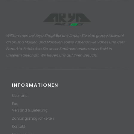
Willkommen bei Arya Shop! Bei uns finden Sie eine grosse Auswahl
an
Shisha Marken und Modellen sowie Zubehör wie Vapes und CBD-
Produkte.
Entdecken Sie unser Sortiment online oder direkt in
unserem Geschäft. Wir freuen uns auf Ihren Besuch!
INFORMATIONEN
Über uns
Faq
Versand & Lieferung
Zahlungsmöglichkeiten
Kontakt