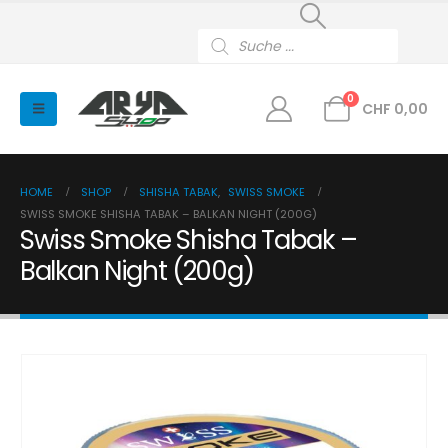
Products
search
0
CHF
0,00
HOME
SHOP
SHISHA TABAK
,
SWISS SMOKE
SWISS SMOKE SHISHA TABAK – BALKAN NIGHT (200G)
Swiss Smoke Shisha Tabak –
Balkan Night (200g)