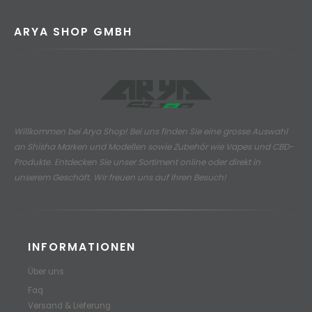
ARYA SHOP GMBH
Willkommen bei Arya Shop! Bei uns finden Sie eine grosse Auswahl
an
Shisha Marken und Modellen sowie Zubehör wie Vapes und CBD-
Produkte.
Entdecken Sie unser Sortiment online oder direkt in
unserem Geschäft. Wir freuen uns auf Ihren Besuch!
INFORMATIONEN
Über uns
Faq
Versand & Lieferung