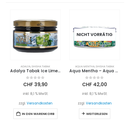
NICHT VORRÄTIG
ADALYA
,
SHISHA TABAK
AQUA MENTHA
,
SHISHA TABAK
Adalya Tabak Ice Lime on the Rocks 200g
Aqua Mentha – Aqua Wild Mango 200g
0
out of 5
0
out of 5
CHF
39,90
CHF
42,00
inkl. 8,1 % MwSt.
inkl. 8,1 % MwSt.
zzgl.
Versandkosten
zzgl.
Versandkosten
IN DEN WARENKORB
WEITERLESEN