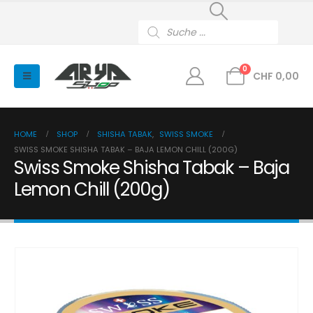
Products
search
0
CHF
0,00
HOME
SHOP
SHISHA TABAK
,
SWISS SMOKE
SWISS SMOKE SHISHA TABAK – BAJA LEMON CHILL (200G)
Swiss Smoke Shisha Tabak – Baja
Lemon Chill (200g)