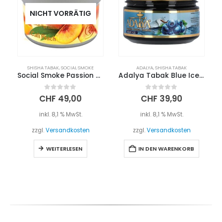
NICHT VORRÄTIG
SHISHA TABAK
,
SOCIAL SMOKE
ADALYA
,
SHISHA TABAK
Social Smoke Passion Cali Peach 250g
Adalya Tabak Blue Ice 200g
0
out of 5
0
out of 5
CHF
49,00
CHF
39,90
inkl. 8,1 % MwSt.
inkl. 8,1 % MwSt.
zzgl.
Versandkosten
zzgl.
Versandkosten
WEITERLESEN
IN DEN WARENKORB