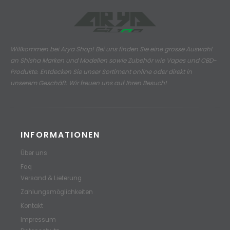
Willkommen bei Arya Shop! Bei uns finden Sie eine grosse Auswahl
an
Shisha Marken und Modellen sowie Zubehör wie Vapes und CBD-
Produkte.
Entdecken Sie unser Sortiment online oder direkt in
unserem Geschäft. Wir freuen uns auf Ihren Besuch!
INFORMATIONEN
Über uns
Faq
Versand & Lieferung
Zahlungsmöglichkeiten
Kontakt
Impressum