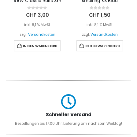
RAW Classic Rolls 3m
Smoking KS Blau
0
out of 5
0
out of 5
CHF
3,00
CHF
1,50
inkl. 8,1 % MwSt.
inkl. 8,1 % MwSt.
zzgl.
Versandkosten
zzgl.
Versandkosten
IN DEN WARENKORB
IN DEN WARENKORB
Schneller Versand
Bestellungen bis 17:00 Uhr, Lieferung am nächsten Werktag!