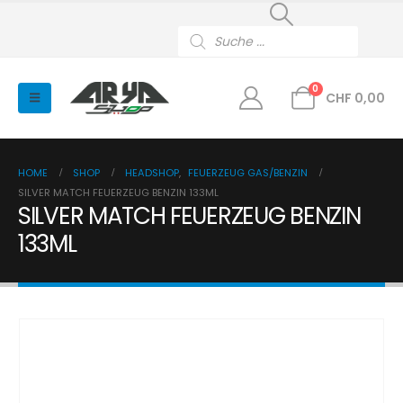
Products
search
0
CHF
0,00
HOME
SHOP
HEADSHOP
,
FEUERZEUG GAS/BENZIN
SILVER MATCH FEUERZEUG BENZIN 133ML
SILVER MATCH FEUERZEUG BENZIN
133ML