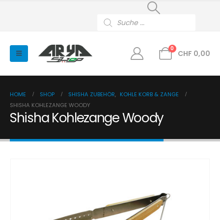
Products
search
0
CHF
0,00
HOME
SHOP
SHISHA ZUBEHÖR
,
KOHLE KORB & ZANGE
SHISHA KOHLEZANGE WOODY
Shisha Kohlezange Woody