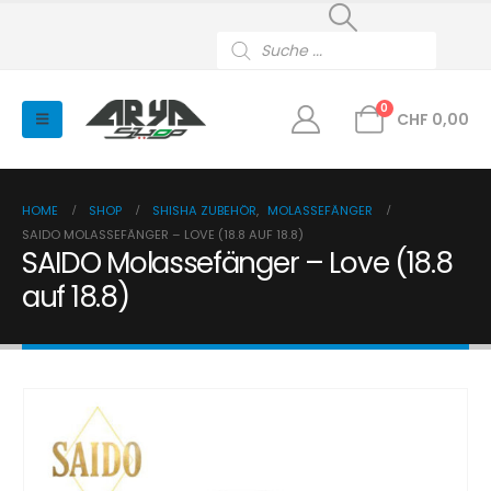
Products
search
0
CHF
0,00
HOME
SHOP
SHISHA ZUBEHÖR
,
MOLASSEFÄNGER
SAIDO MOLASSEFÄNGER – LOVE (18.8 AUF 18.8)
SAIDO Molassefänger – Love (18.8
auf 18.8)