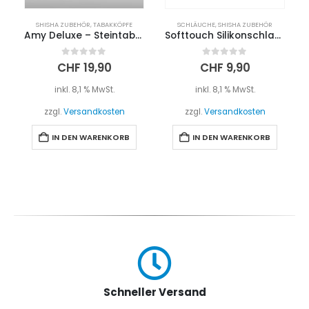
SHISHA ZUBEHÖR
,
TABAKKÖPFE
SCHLÄUCHE
,
SHISHA ZUBEHÖR
Amy Deluxe – Steintabaktopf mit Sieb
Softtouch Silikonschlauch – Gelb
0
out of 5
0
out of 5
CHF
19,90
CHF
9,90
inkl. 8,1 % MwSt.
inkl. 8,1 % MwSt.
zzgl.
Versandkosten
zzgl.
Versandkosten
IN DEN WARENKORB
IN DEN WARENKORB
Schneller Versand