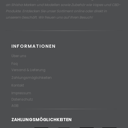
an
Shisha Marken und Modellen sowie Zubehör wie Vapes und CBD-
Produkte.
Entdecken Sie unser Sortiment online oder direkt in
unserem Geschäft. Wir freuen uns auf Ihren Besuch!
INFORMATIONEN
Über uns
Faq
Versand & Lieferung
Zahlungsmöglichkeiten
Kontakt
Impressum
Datenschutz
AGB
ZAHLUNGSMÖGLICHKEITEN