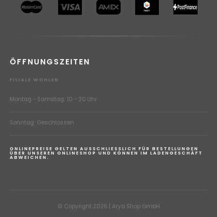
ÖFFNUNGSZEITEN
FILIALE WOHLEN
Montag - Samstag: 10 - 20 Uhr
Sonntag: Geschlossen
ONLINEPREISE GELTEN AUSSCHLIESSLICH FÜR BESTELLUNGEN
ÜBER UNSEREN ONLINESHOP UND KÖNNEN IM LADENGESCHÄFT
ABWEICHEN.
© Copyright 2026 | Arya Shop GmbH