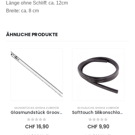
Länge ohne Schliff: ca. 12cm
Breite: ca. 8 cm
ÄHNLICHE PRODUKTE
MUNDSTÜCKE
,
SHISHA ZUBEHÖR
SCHLÄUCHE
,
SHISHA ZUBEHÖR
Glasmundstück Groove – 40 cm
Softtouch Silikonschlauch – Schwarz
0
out of 5
0
out of 5
CHF
16,90
CHF
9,90