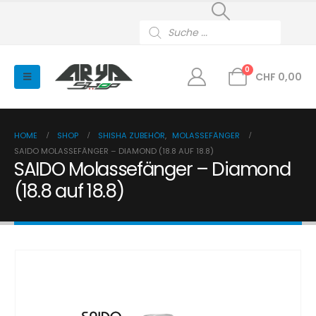
Products
search
0
CHF
0,00
HOME
SHOP
SHISHA ZUBEHÖR
,
MOLASSEFÄNGER
SAIDO MOLASSEFÄNGER – DIAMOND (18.8 AUF 18.8)
SAIDO Molassefänger – Diamond
(18.8 auf 18.8)