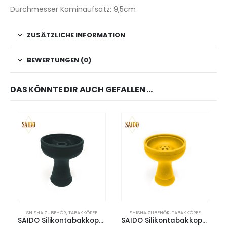
Durchmesser Kaminaufsatz: 9,5cm
ZUSÄTZLICHE INFORMATION
BEWERTUNGEN (0)
DAS KÖNNTE DIR AUCH GEFALLEN …
SHISHA ZUBEHÖR
,
TABAKKÖPFE
SHISHA ZUBEHÖR
,
TABAKKÖPFE
SAIDO Silikontabakkopf 6-Kammer
SAIDO Silikontabakkopf 7-Loch – Gold