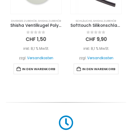
DIVERSES ZUBEHÖR
,
SHISHA ZUBEHÖR
SCHLÄUCHE
,
SHISHA ZUBEHÖR
Shisha Ventilkugel Polyamid (8mm)
Softtouch Silikonschlauch – Schwarz
0
out of 5
0
out of 5
CHF
1,50
CHF
9,90
inkl. 8,1 % MwSt.
inkl. 8,1 % MwSt.
zzgl.
Versandkosten
zzgl.
Versandkosten
IN DEN WARENKORB
IN DEN WARENKORB