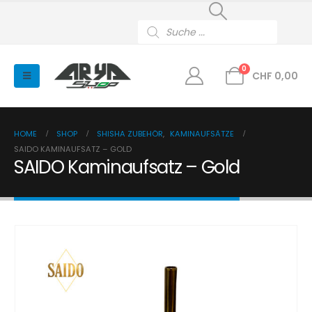
Products
search
0
CHF
0,00
HOME
SHOP
SHISHA ZUBEHÖR
,
KAMINAUFSÄTZE
SAIDO KAMINAUFSATZ – GOLD
SAIDO Kaminaufsatz – Gold