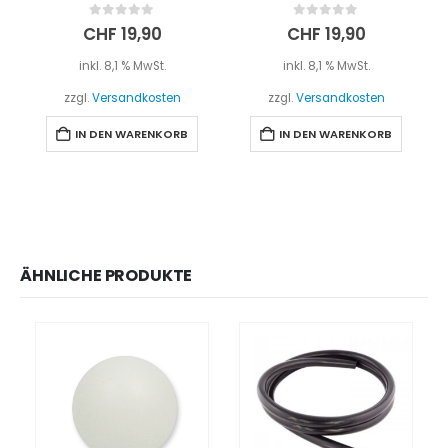
0
out of 5
0
out of 5
CHF
19,90
CHF
19,90
inkl. 8,1 % MwSt.
inkl. 8,1 % MwSt.
zzgl.
Versandkosten
zzgl.
Versandkosten
IN DEN WARENKORB
IN DEN WARENKORB
ÄHNLICHE PRODUKTE