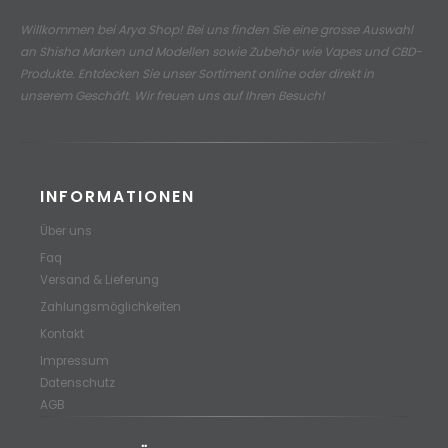
Willkommen bei Arya Shop! Bei uns finden Sie eine grosse Auswahl
an
Shisha Marken und Modellen sowie Zubehör wie Vapes und CBD-
Produkte.
Entdecken Sie unser Sortiment online oder direkt in
unserem Geschäft. Wir freuen uns auf Ihren Besuch!
INFORMATIONEN
Über uns
Faq
Versand & Lieferung
Zahlungsmöglichkeiten
Kontakt
Impressum
Datenschutz
AGB