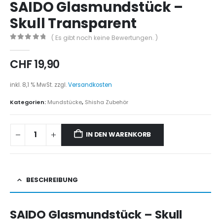
SAIDO Glasmundstück –
Skull Transparent
( Es gibt noch keine Bewertungen. )
0
out of 5
CHF
19,90
inkl. 8,1 % MwSt.
zzgl.
Versandkosten
Kategorien:
Mundstücke
,
Shisha Zubehör
IN DEN WARENKORB
BESCHREIBUNG
SAIDO Glasmundstück – Skull