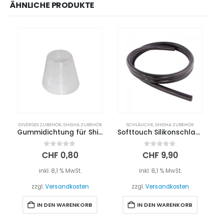
ÄHNLICHE PRODUKTE
DIVERSES ZUBEHÖR
,
SHISHA ZUBEHÖR
SCHLÄUCHE
,
SHISHA ZUBEHÖR
Gummidichtung für Shishaschlauch – Silikon
Softtouch Silikonschlauch – Schwarz
0
out of 5
0
out of 5
CHF
0,80
CHF
9,90
inkl. 8,1 % MwSt.
inkl. 8,1 % MwSt.
zzgl.
Versandkosten
zzgl.
Versandkosten
IN DEN WARENKORB
IN DEN WARENKORB