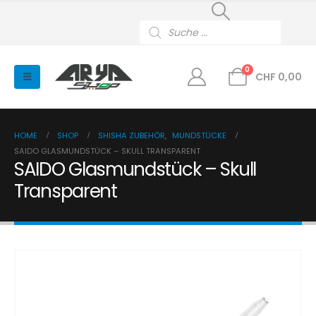
Products
search
0
CHF
0,00
HOME
SHOP
SHISHA ZUBEHÖR
,
MUNDSTÜCKE
SAIDO GLASMUNDSTÜCK – SKULL TRANSPARENT
SAIDO Glasmundstück – Skull
Transparent