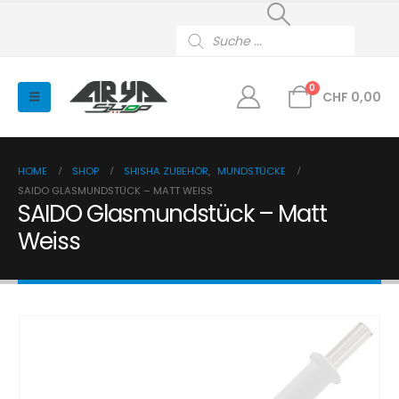
Products
search
0
CHF
0,00
HOME
SHOP
SHISHA ZUBEHÖR
,
MUNDSTÜCKE
SAIDO GLASMUNDSTÜCK – MATT WEISS
SAIDO Glasmundstück – Matt
Weiss