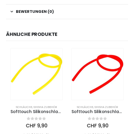
BEWERTUNGEN (0)
ÄHNLICHE PRODUKTE
SCHLÄUCHE
,
SHISHA ZUBEHÖR
SCHLÄUCHE
,
SHISHA ZUBEHÖR
Softtouch Silikonschlauch – Gelb
Softtouch Silikonschlauch – Rot
0
out of 5
0
out of 5
CHF
9,90
CHF
9,90