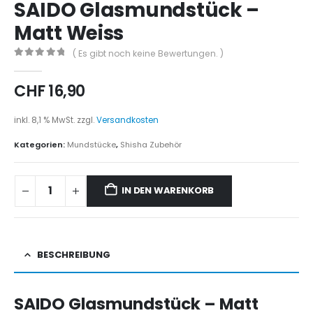
SAIDO Glasmundstück –
Matt Weiss
( Es gibt noch keine Bewertungen. )
0
out of 5
CHF
16,90
inkl. 8,1 % MwSt.
zzgl.
Versandkosten
Kategorien:
Mundstücke
,
Shisha Zubehör
IN DEN WARENKORB
BESCHREIBUNG
SAIDO Glasmundstück – Matt