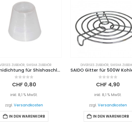
VERSES ZUBEHÖR
,
SHISHA ZUBEHÖR
DIVERSES ZUBEHÖR
,
SHISHA ZUBEH
SAIDO Gitter für 500W Kohleanzünder
0
out of 5
5.00
out of 5
CHF
4,90
CHF
19,90
inkl. 8,1 % MwSt.
inkl. 8,1 % MwSt.
zzgl.
Versandkosten
zzgl.
Versandkosten
IN DEN WARENKORB
IN DEN WARENKORB