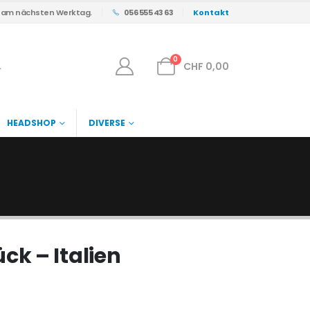
s am nächsten Werktag.
056 555 43 63
Kontakt
0
CHF
0,00
HEADSHOP
DIVERSE
k – Italien