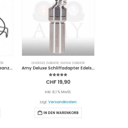
ÖR
E-ZIGARETTEN
,
E-ZIGARETTEN
,
SHISHA ZUBEHÖR
,
TABAKKÖPFE
SCHLÄ
Amy Deluxe Schliffadapter Edelstahl
Kangerm 100 Watt E-Shisha Kopf
5.00
out of 5
CHF
119,90
inkl. 8,1 % MwSt.
i
zzgl.
Versandkosten
zzgl
IN DEN WARENKORB
I