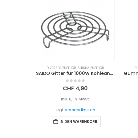
A ZUBEHÖR
DIVERSES ZUBEHÖR
,
SHISHA ZUBEHÖR
DI
SAIDO Gitter für 1000W Kohleanzünder
Gummidichtung für Shishaschlauch – Silikon
0
out of 5
CHF
0,80
t.
inkl. 8,1 % MwSt.
sten
zzgl.
Versandkosten
NKORB
IN DEN WARENKORB