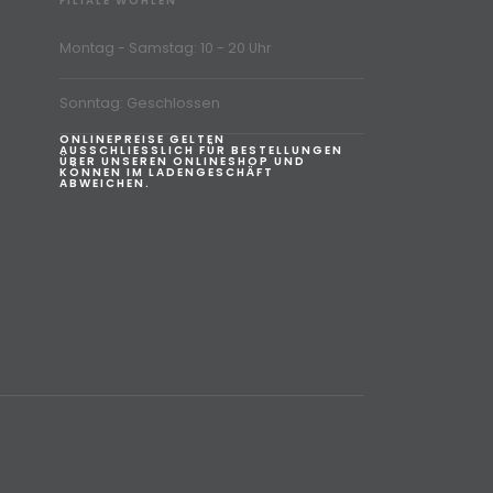
FILIALE WOHLEN
Montag - Samstag: 10 - 20 Uhr
Sonntag: Geschlossen
ONLINEPREISE GELTEN
AUSSCHLIESSLICH FÜR BESTELLUNGEN
ÜBER UNSEREN ONLINESHOP UND
KÖNNEN IM LADENGESCHÄFT
ABWEICHEN.