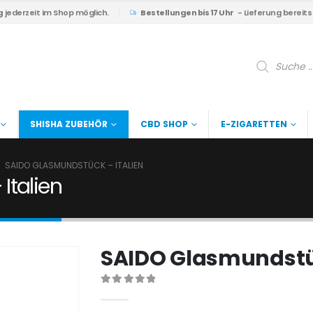
g
jederzeit im Shop möglich.
Bestellungen bis 17 Uhr
- Lieferung bereit
Products
search
SHISHA ZUBEHÖR
CBD SHOP
E-ZIGARETTEN
SAIDO GLASMUNDSTÜCK – ITALIEN
Italien
SAIDO Glasmundstüc
0
out of 5