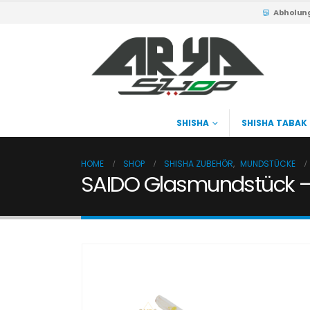
Abholun
SHISHA
SHISHA TABAK
HOME
SHOP
SHISHA ZUBEHÖR
,
MUNDSTÜCKE
SAIDO Glasmundstück – 