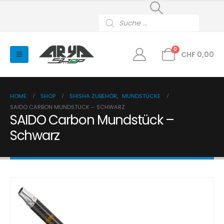
Products
search
0
CHF
0,00
HOME
SHOP
SHISHA ZUBEHÖR
,
MUNDSTÜCKE
SAIDO CARBON MUNDSTÜCK – SCHWARZ
SAIDO Carbon Mundstück –
Schwarz