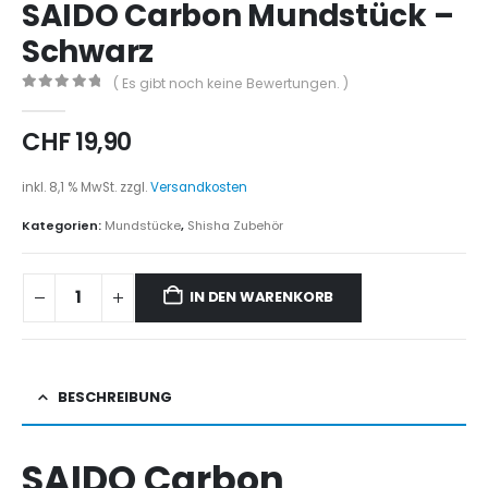
SAIDO Carbon Mundstück –
Schwarz
( Es gibt noch keine Bewertungen. )
0
out of 5
CHF
19,90
inkl. 8,1 % MwSt.
zzgl.
Versandkosten
Kategorien:
Mundstücke
,
Shisha Zubehör
IN DEN WARENKORB
BESCHREIBUNG
SAIDO Carbon