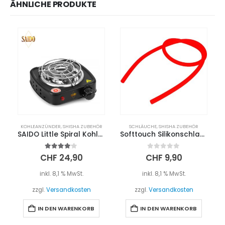
ÄHNLICHE PRODUKTE
KOHLEANZÜNDER
,
SHISHA ZUBEHÖR
SCHLÄUCHE
,
SHISHA ZUBEHÖR
SAIDO Little Spiral Kohleanzünder 500W + Kohlegitter
Softtouch Silikonschlauch – Rot
4.00
out of 5
0
out of 5
CHF
24,90
CHF
9,90
inkl. 8,1 % MwSt.
inkl. 8,1 % MwSt.
zzgl.
Versandkosten
zzgl.
Versandkosten
IN DEN WARENKORB
IN DEN WARENKORB