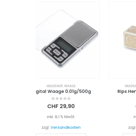
E
HEADSHOP
,
ZIGARETTENPAPIER
HEA
01g/500g
Rips Hemp Braun King Size
Smo
0
out of 5
0
CHF
3,00
t.
inkl. 8,1 % MwSt.
sten
zzgl.
Versandkosten