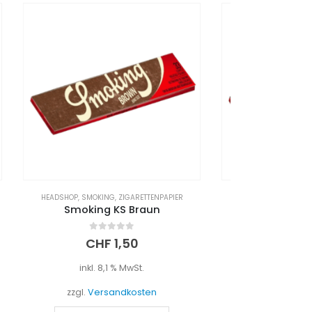
PIER
HEADSHOP
,
SMOKING
,
ZIGARETTENPAPIER
HEADS
Smoking KS Deluxe
Rips
0
out of 5
CHF
1,50
inkl. 8,1 % MwSt.
i
zzgl.
Versandkosten
zzgl