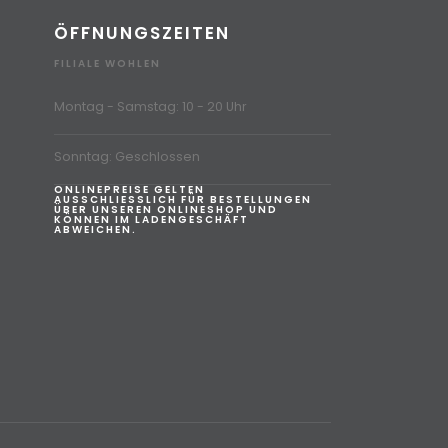
ÖFFNUNGSZEITEN
FILIALE WOHLEN
Montag - Samstag: 10 - 20 Uhr
Sonntag: Geschlossen
ONLINEPREISE GELTEN
AUSSCHLIESSLICH FÜR BESTELLUNGEN
ÜBER UNSEREN ONLINESHOP UND
KÖNNEN IM LADENGESCHÄFT
ABWEICHEN.