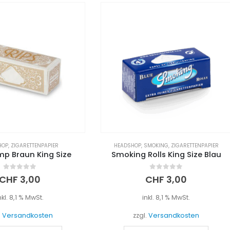
DSHOP
,
SMOKING
,
ZIGARETTENPAPIER
HEADSHOP
,
SMOKING
,
ZIGARETTENPA
king Rolls King Size Blau
Smoking KS Braun
0
out of 5
0
out of 5
CHF
3,00
CHF
1,50
inkl. 8,1 % MwSt.
inkl. 8,1 % MwSt.
zzgl.
Versandkosten
zzgl.
Versandkosten