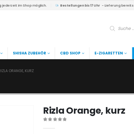
g
jederzeit im Shop möglich.
Bestellungen bis 17 Uhr
- Lieferung bereit
Products
search
SHISHA ZUBEHÖR
CBD SHOP
E-ZIGARETTEN
RIZLA ORANGE, KURZ
Rizla Orange, kurz
0
out of 5