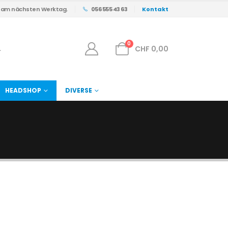
s am nächsten Werktag.
056 555 43 63
Kontakt
0
CHF
0,00
HEADSHOP
DIVERSE