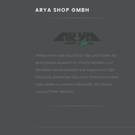
ARYA SHOP GMBH
Willkommen bei Arya Shop! Bei uns finden Sie
eine grosse Auswahl an
Shisha Marken und
Modellen sowie Zubehör wie Vapes und CBD-
Produkte.
Entdecken Sie unser Sortiment online
oder direkt in unserem Geschäft. Wir freuen
uns auf Ihren Besuch!