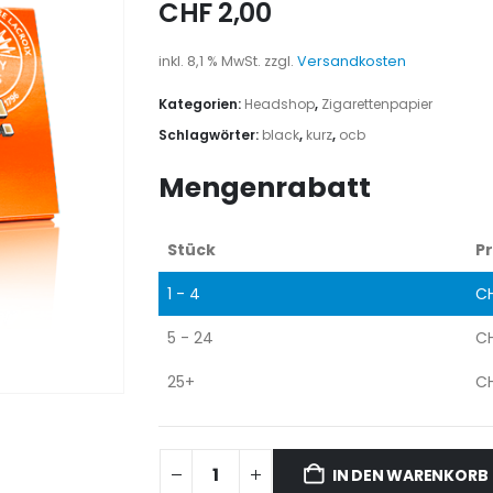
CHF
2,00
inkl. 8,1 % MwSt.
zzgl.
Versandkosten
Kategorien:
Headshop
,
Zigarettenpapier
Schlagwörter:
black
,
kurz
,
ocb
Mengenrabatt
Stück
Pr
1 - 4
C
5 - 24
C
25+
C
IN DEN WARENKORB