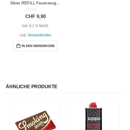
Silver REFILL Feuerzeug Gas 300ml
0
out of 5
CHF
9,90
inkl. 8,1 % MwSt.
zzgl.
Versandkosten
IN DEN WARENKORB
ÄHNLICHE PRODUKTE