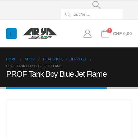
Products
search
0
CHF
0,00
HOME
SHOP
HEADSHOP
,
FEUERZEUG
PROF TANK BOY BLUE JET FLAME
PROF Tank Boy Blue Jet Flame