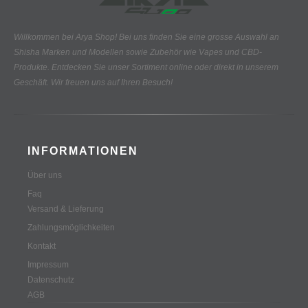
Willkommen bei Arya Shop! Bei uns finden Sie eine grosse Auswahl an
Shisha Marken und Modellen sowie Zubehör wie Vapes und CBD-
Produkte.
Entdecken Sie unser Sortiment online oder direkt in unserem
Geschäft. Wir freuen uns auf Ihren Besuch!
INFORMATIONEN
Über uns
Faq
Versand & Lieferung
Zahlungsmöglichkeiten
Kontakt
Impressum
Datenschutz
AGB