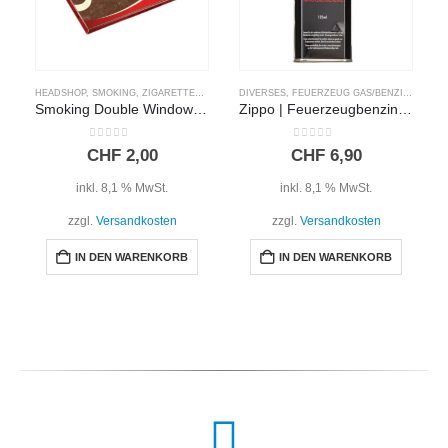
HEADSHOP
,
SMOKING
,
ZIGARETTENPAPIER
DIVERSES
,
FEUERZEUG GAS/BENZIN
,
HEADS
Smoking Double Window | Brown
Zippo | Feuerzeugbenzin | 125ml
0
out of 5
0
out of 5
CHF
2,00
CHF
6,90
inkl. 8,1 % MwSt.
inkl. 8,1 % MwSt.
zzgl.
Versandkosten
zzgl.
Versandkosten
IN DEN WARENKORB
IN DEN WARENKORB