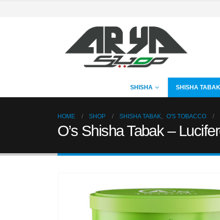
SHISHA
SHISHA TABA
HOME
SHOP
SHISHA TABAK
,
O'S TOBACCO
O’s Shisha Tabak – Lucifer