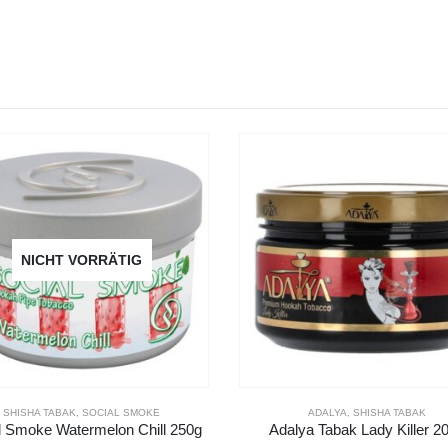
NICHT VORRÄTIG
ADALYA
,
SHISHA TABAK
SHISHA TABAK
,
SOCIAL SMOKE
alya Tabak Lady Killer 200g
Social Smoke Blue Raspberry