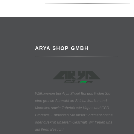
ARYA SHOP GMBH
Willkommen bei Arya Shop! Bei uns finden Sie
eine grosse Auswahl an
Shisha Marken und
Modellen sowie Zubehör wie Vapes und CBD-
Produkte.
Entdecken Sie unser Sortiment online
oder direkt in unserem Geschäft. Wir freuen uns
auf Ihren Besuch!