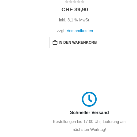
0
out of 5
0
CHF
49,00
t.
inkl. 8,1 % MwSt.
ten
zzgl.
Versandkosten
NKORB
WEITERLESEN
Schneller Versand
Bestellungen bis 17:00 Uhr, Lieferung am
nächsten Werktag!