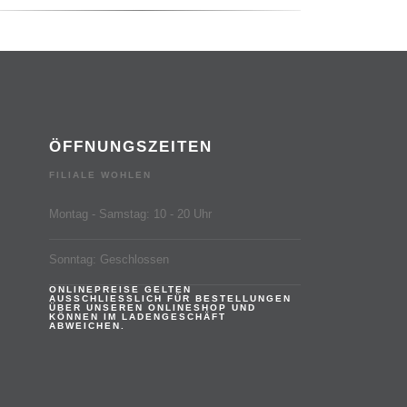
ÖFFNUNGSZEITEN
FILIALE WOHLEN
Montag - Samstag: 10 - 20 Uhr
Sonntag: Geschlossen
ONLINEPREISE GELTEN
AUSSCHLIESSLICH FÜR BESTELLUNGEN
ÜBER UNSEREN ONLINESHOP UND
KÖNNEN IM LADENGESCHÄFT
ABWEICHEN.