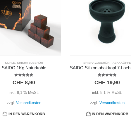
KOHLE
,
SHISHA ZUBEHÖR
SHISHA ZUBEHÖR
,
TABAKKÖPFE
SAIDO 1Kg Naturkohle
5.00
out of 5
5.00
out of 5
CHF
8,90
CHF
19,90
inkl. 8,1 % MwSt.
inkl. 8,1 % MwSt.
zzgl.
Versandkosten
zzgl.
Versandkosten
IN DEN WARENKORB
IN DEN WARENKORB