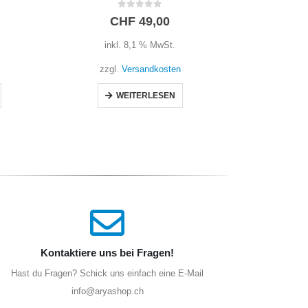
0
out of 5
CHF
49,00
inkl. 8,1 % MwSt.
i
zzgl.
Versandkosten
zz
WEITERLESEN
I
Kontaktiere uns bei Fragen!
Hast du Fragen? Schick uns einfach eine E-Mail
info@aryashop.ch