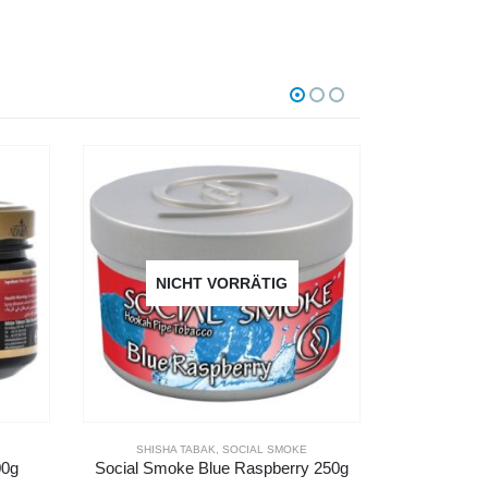
NICHT VORRÄTIG
SHISHA TABAK
,
SOCIAL SMOKE
AD
 250g
Social Smoke Passion Cali Peach 250g
Adalya Tab