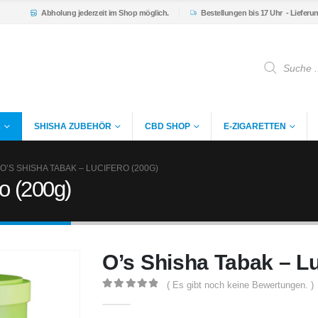
Abholung
jederzeit im Shop möglich.
Bestellungen bis 17 Uhr
- Lieferu
Products
search
K
SHISHA ZUBEHÖR
CBD SHOP
E-ZIGARETTEN
O’S SHISHA TABAK – LUCIFERO (200G)
o (200g)
O’s Shisha Tabak – Lu
( Es gibt noch keine Bewertungen. )
0
out of 5