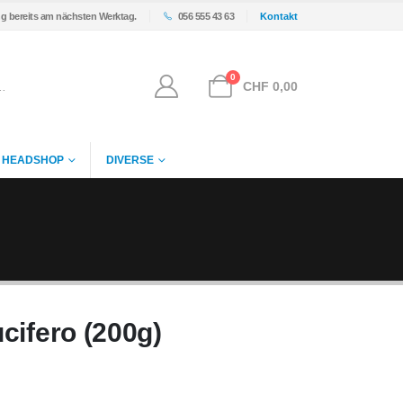
ng bereits am nächsten Werktag.
056 555 43 63
Kontakt
0
CHF
0,00
HEADSHOP
DIVERSE
cifero (200g)