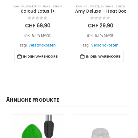
KAMINAUFSÄTZE
,
SHISHA ZUBEHÖR
KAMINAUFSÄTZE
,
SHISHA ZUBEHÖR
Kaloud Lotus 1+
Amy Deluxe – Heat Box
0
out of 5
0
out of 5
CHF
69,90
CHF
29,90
inkl. 8,1 % MwSt.
inkl. 8,1 % MwSt.
zzgl.
Versandkosten
zzgl.
Versandkosten
IN DEN WARENKORB
IN DEN WARENKORB
ÄHNLICHE PRODUKTE