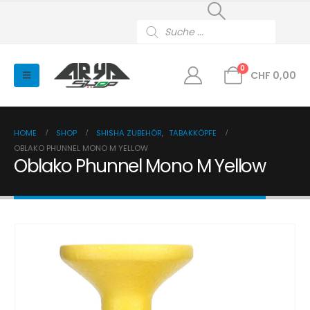
Products
search
0
CHF
0,00
HOME
SHOP
SHISHA ZUBEHÖR
,
TABAKKÖPFE
OBLAKO PHUNNEL MONO M YELLOW
Oblako Phunnel Mono M Yellow