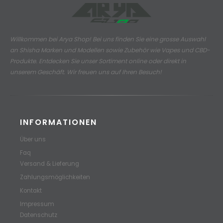
Willkommen bei Arya Shop! Bei uns finden Sie eine grosse Auswahl
an
Shisha Marken und Modellen sowie Zubehör wie Vapes und CBD-
Produkte.
Entdecken Sie unser Sortiment online oder direkt in
unserem Geschäft. Wir freuen uns auf Ihren Besuch!
INFORMATIONEN
Über uns
Faq
Versand & Lieferung
Zahlungsmöglichkeiten
Kontakt
Impressum
Datenschutz