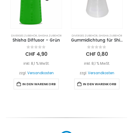
DIVERSES ZUBEHÖR
,
SHISHA ZUBEHÖR
DIVERSES ZUBEHÖR
,
SHISHA ZUBEHÖR
Shisha Diffusor – Grün
Gummidichtung für Shishaschlauch – Silikon
0
out of 5
0
out of 5
CHF
4,90
CHF
0,80
inkl. 8,1 % MwSt.
inkl. 8,1 % MwSt.
zzgl.
Versandkosten
zzgl.
Versandkosten
IN DEN WARENKORB
IN DEN WARENKORB